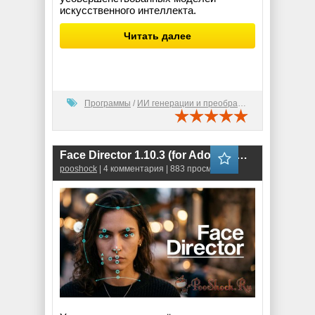
искусственного интеллекта.
Читать далее
Программы
/
ИИ генерации и преобразования
Face Director 1.10.3 (for Adobe + OFX)
pooshock
| 4 комментария | 883 просмотров