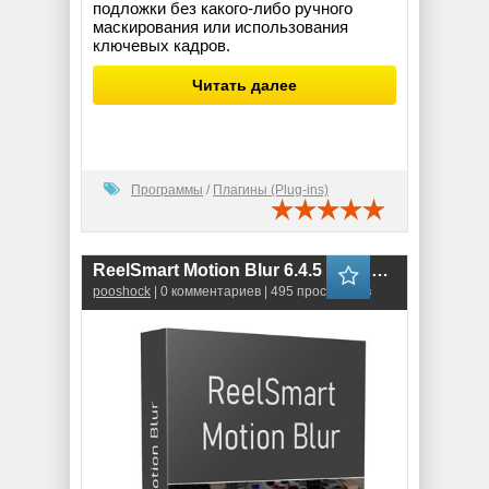
подложки без какого-либо ручного
маскирования или использования
ключевых кадров.
Читать далее
Программы
/
Плагины (Plug-ins)
ReelSmart Motion Blur 6.4.5 (for Adobe)
pooshock
| 0 комментариев | 495 просмотров