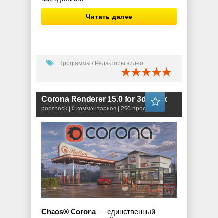
Читать далее
Программы
/
Редакторы видео
Corona Renderer 15.0 for 3ds Max
pooshock
| 0 комментариев | 290 просмотров
Chaos® Corona
— единственный