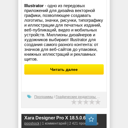
Illustrator
- одно из передовых
приложений для дизайна векторной
графики, позволяющее создавать
логотипы, значки, рисунки, типографику
и иллюстрации для печатных изданий,
веб-публикаций, видео и мобильных
устройств. Миллионы дизайнеров и
художников выбирают Illustrator для
создания самого разного контента: от
значков для веб-сайтов до упаковки,
книжных иллюстраций и рекламных
щитов.
Читать далее
Программы
/
Графические редакторы (2D)
Xara Designer Pro X 18.5.0.63630
pooshock
| 1 комментарий | 2 421 просмотров