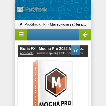
PooShock.Ru
» Материалы за Январь 2022 года
Boris FX - Mocha Pro 2022 for Adobe & OFX (9.0.2.197) RePack
pooshock
| 0 комментариев | 4 215 просмотров