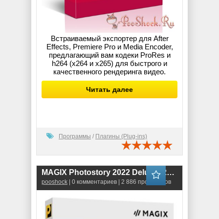
Встраиваемый экспортер для After
Effects, Premiere Pro и Media Encoder,
предлагающий вам кодеки ProRes и
h264 (x264 и x265) для быстрого и
качественного рендеринга видео.
Читать далее
Программы
/
Плагины (Plug-ins)
MAGIX Photostory 2022 Deluxe (21.0.1.101)
pooshock
| 0 комментариев | 2 886 просмотров