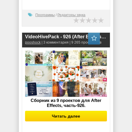
Программы
/
Редакторы звука
VideoHivePack - 926 (After Effects Projects Pack)
pooshock
| 3 комментария | 9 265 просмотров
Сборник из 9 проектов для After
Effects, часть-926.
Читать далее