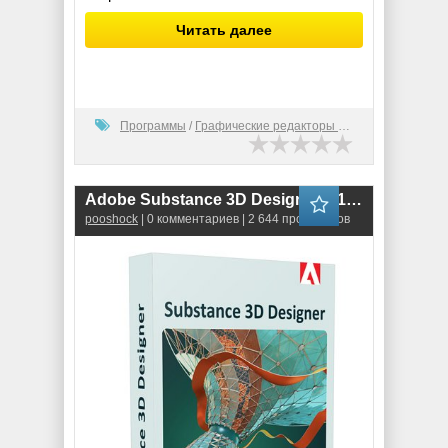
Читать далее
Программы
/
Графические редакторы (2D)
Adobe Substance 3D Designer (11.3.2.5411) RePack
pooshock
| 0 комментариев | 2 644 просмотров