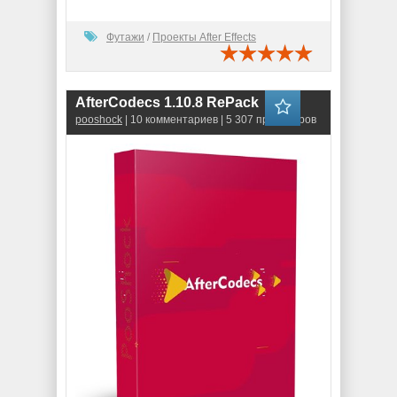
Футажи
/
Проекты After Effects
AfterCodecs 1.10.8 RePack
pooshock
| 10 комментариев | 5 307 просмотров