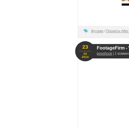
100
Футажи
/
Проекты After 
23
FootageFirm -
pooshock
| 1 комме
03
2014