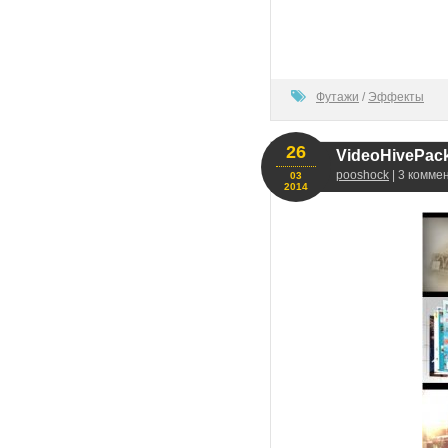
80
Футажи
/
Эффекты
26
VideoHivePack-
pooshock
| 3 комме
03
2014