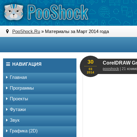
PooShock.Ru
» Материалы за Март 2014 года
30
CorelDRAW Gra
НАВИГАЦИЯ
pooshock
| 21 комм
03
2014
Главная
Программы
Проекты
Футажи
Звук
Графика (2D)