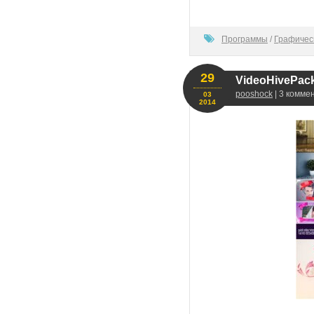
80
Программы
/
Графичес
29
VideoHivePack-
pooshock
| 3 комме
03
2014