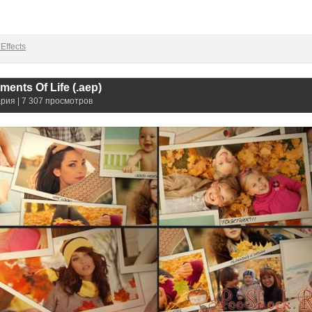
Effects
ments Of Life (.aep)
рия | 7 307 просмотров