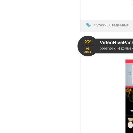
80
Футажи
/
Свадебные
22
VideoHivePack-
pooshock
| 4 комме
03
2014