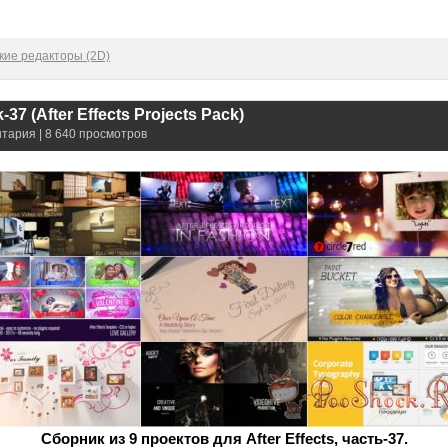
кие редакторы (2D)
37 (After Effects Projects Pack)
нтария | 8 640 просмотров
Сборник из 9 проектов для After Effects, часть-37.