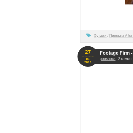
100
Футажи
/
Проекты After 
27
Footage Firm -
pooshock
| 2 комме
03
2014