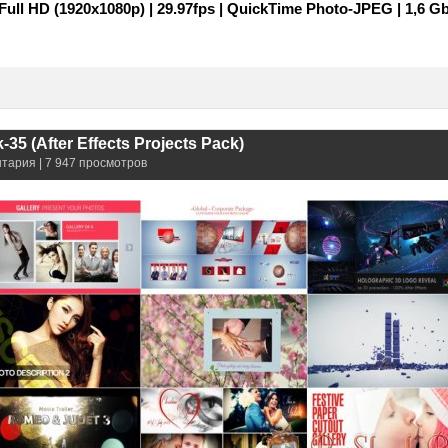
Full HD (1920x1080p) | 29.97fps | QuickTime Photo-JPEG | 1,6 G
35 (After Effects Projects Pack)
нтария | 7 947 просмотров