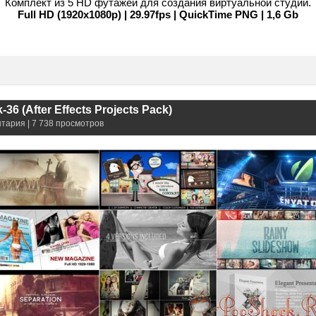
Комплект из 5 HD футажей для создания виртуальной студии.
Full HD (1920x1080p) | 29.97fps | QuickTime PNG | 1,6 Gb
36 (After Effects Projects Pack)
нтария | 7 738 просмотров