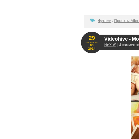
80
Футажи
/
Проекты After 
29
Videohive - Mo
NeXuS
| 4 коммента
03
2014