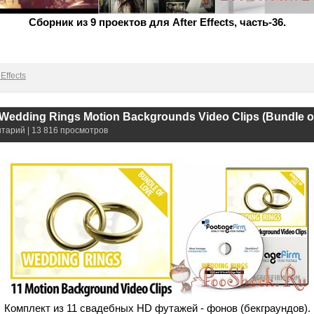
Сборник из 9 проектов для After Effects, часть-36.
Effects
 Wedding Rings Motion Backgrounds Video Clips (Bundle o
нтарий | 13 816 просмотров
Комплект из 11 свадебных HD футажей - фонов (бекграундов).