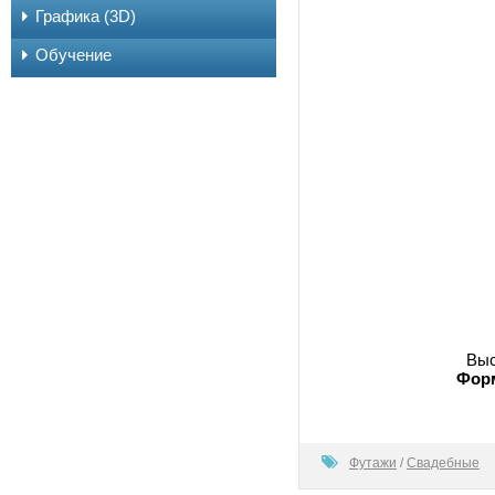
Графика (3D)
Обучение
Выс
Форм
100
Футажи
/
Свадебные