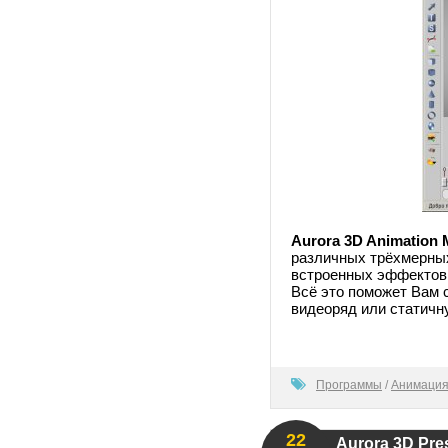
Aurora 3D Animation 
различных трёхмерных
встроенных эффектов,
Всё это поможет Вам 
видеоряд или статичну
100
Программы
/
Анимация
22
Aurora 3D Pre