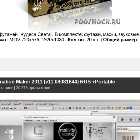
утажей "Чудеса Света". В комплекте: футажи, маски, звуковы
ат:
MOV 720х576, 1920x1080 |
Кол-во:
20 шт. |
Общий размер:
mation Maker 2011 (v11.08081844) RUS +Portable
нтариев | 20 378 просмотров