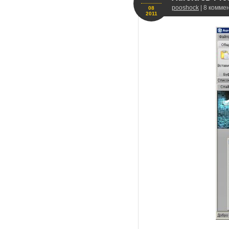
pooshock
| 8 комме
08
2011