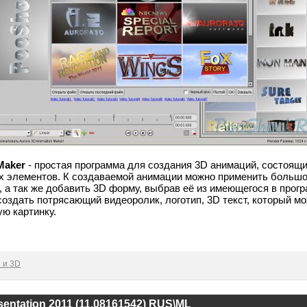
Maker
- простая программа для создания 3D анимаций, состоящих
 элементов. К создаваемой анимации можно применить большо
 а так же добавить 3D форму, выбрав её из имеющегося в прогр
создать потрясающий видеоролик, логотип, 3D текст, который м
ю картинку.
 и 3D
sentation 2011 (11.08161542) RUS\ML