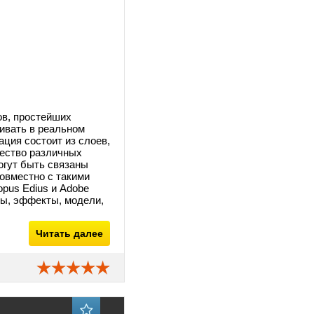
ов, простейших
ивать в реальном
ция состоит из слоев,
чество различных
могут быть связаны
овместно с такими
nopus Edius и Adobe
ры, эффекты, модели,
Читать далее