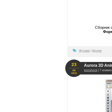
Сборник ф
Форм
100
Футажи
/
Другие
23
Aurora 3D Ani
pooshock
| 7 комме
08
2011