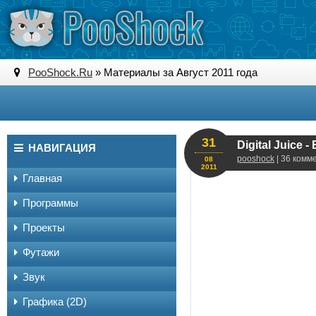
PooShock.Ru
» Материалы за Август 2011 года
31
Digital Juice -
НАВИГАЦИЯ
pooshock
| 36 комм
08
2011
Главная
Программы
Проекты
Футажи
Звук
Графика (2D)