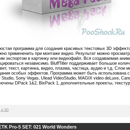
ростая программа для создания красивых текстовых 3D эффект
жно примененить при монтаже видео. Результат можно просматр
м экспортом в картинку или видеофайл. Вся создаваемая анима
цироваться независимо. BluffTitler поддерживает большое коли
вет, текст, картинка, видео, плазма, частица, аудио и т.д. Слои 
здания особых эффектов. Программа может быть использована с
e Studio, Sony Vegas, Ulead VideoStudio, MAGIX video deLuxe, Ca
ключены DPack 1&2, BixPack 1, дополнительные проекты, тексту
 и 3D
- ETK Pro-5 SET: 021 World Wonders