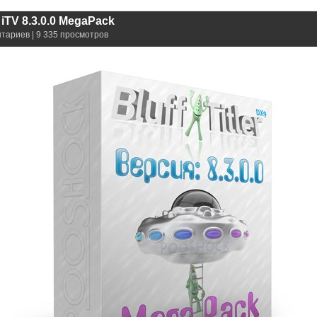
9 iTV 8.3.0.0 MegaPack
нтариев | 9 335 просмотров