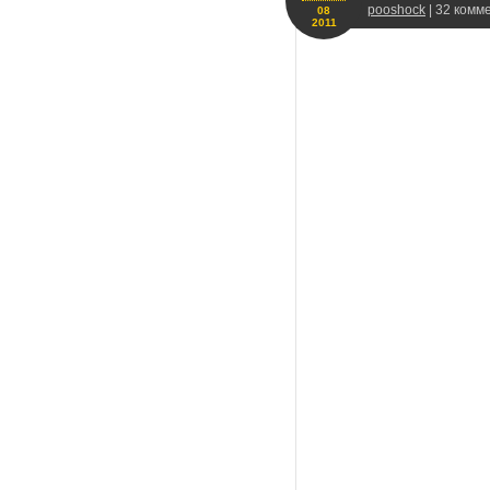
pooshock
| 32 комм
08
2011