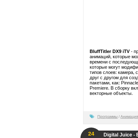
BluffTitler DX9 iTV
- п
анимаций, которые мо
времени с последующи
которые могут модифи
типов слоев: камера, с
друг с другом для со
пакетами, как: Pinnacl
Premiere. В сборку в
векторные объекты.
100
Программы
/
Анимация
24
Digital Juice 