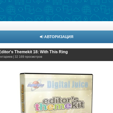
АВТОРИЗАЦИЯ
 Editor's Themekit 18: With This Ring
ентариев | 32 169 просмотров