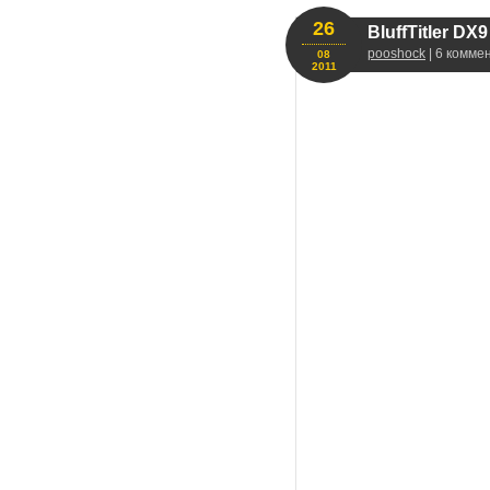
26
BluffTitler DX
pooshock
| 6 комме
08
2011