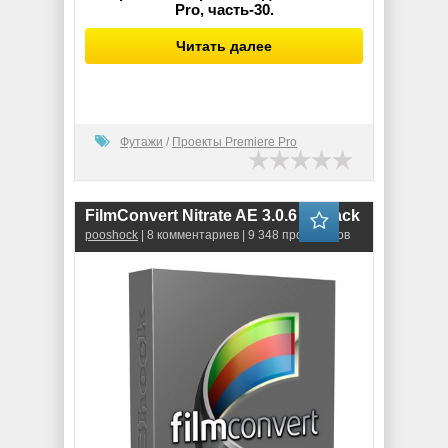
Pro, часть-30.
Читать далее
Футажи
/
Проекты Premiere Pro
FilmConvert Nitrate AE 3.0.6 RePack
pooshock
| 8 комментариев | 9 348 просмотров