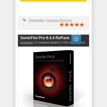
Программы
/
Плагины (Plug-ins)
SonicFire Pro 6.4.4 RePack
pooshock
| 11 комментариев | 5 205 просмотров