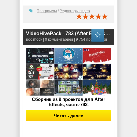
Программы
/
Редакторы видео
VideoHivePack - 783 (After Effects Projects Pack) - [Christmas]
pooshock
| 0 комментариев | 9 754 просмотров
Сборник из 9 проектов для After
Effects, часть-783.
Читать далее