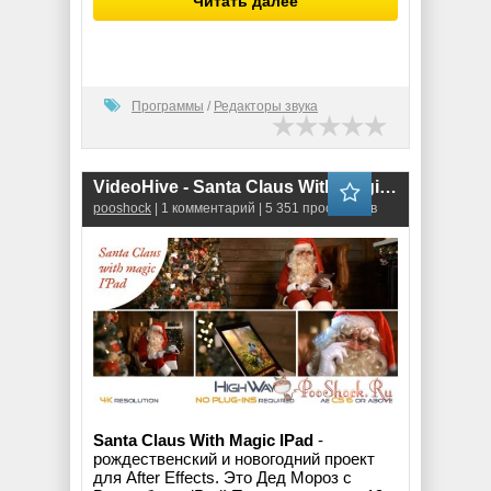
Читать далее
Программы
/
Редакторы звука
VideoHive - Santa Claus With Magic IPad (AEP)
pooshock
| 1 комментарий | 5 351 просмотров
Santa Claus With Magic IPad
-
рождественский и новогодний проект
для After Effects. Это Дед Мороз с