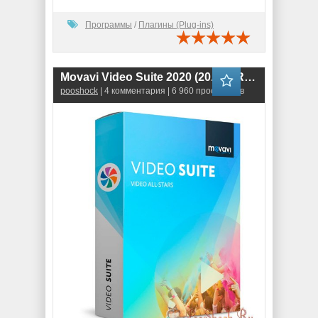
Программы
/
Плагины (Plug-ins)
Movavi Video Suite 2020 (20.1.0) RePack
pooshock
| 4 комментария | 6 960 просмотров