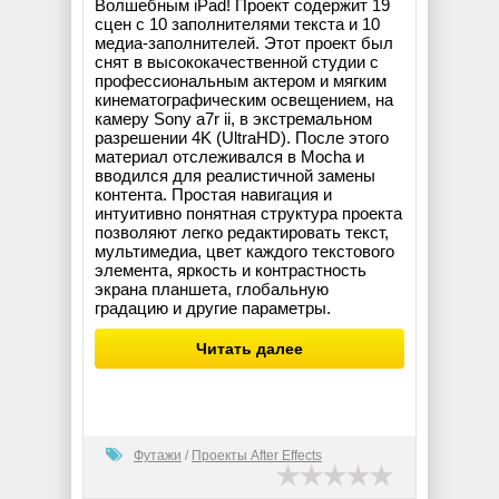
Волшебным iPad! Проект содержит 19
сцен с 10 заполнителями текста и 10
медиа-заполнителей. Этот проект был
снят в высококачественной студии с
профессиональным актером и мягким
кинематографическим освещением, на
камеру Sony a7r ii, в экстремальном
разрешении 4K (UltraHD). После этого
материал отслеживался в Mocha и
вводился для реалистичной замены
контента. Простая навигация и
интуитивно понятная структура проекта
позволяют легко редактировать текст,
мультимедиа, цвет каждого текстового
элемента, яркость и контрастность
экрана планшета, глобальную
градацию и другие параметры.
Читать далее
Футажи
/
Проекты After Effects