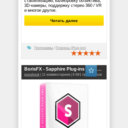
стабилизацию, калибровку объектива,
3D-камеры, поддержку стерео 360 / VR
и многое другое.
Читать далее
Программы
/
Плагины (Plug-ins)
BorisFX - Sapphire Plug-ins 2020.01 for Adobe (13.10) RePack
pooshock
| 11 комментариев | 8 991 просмотров