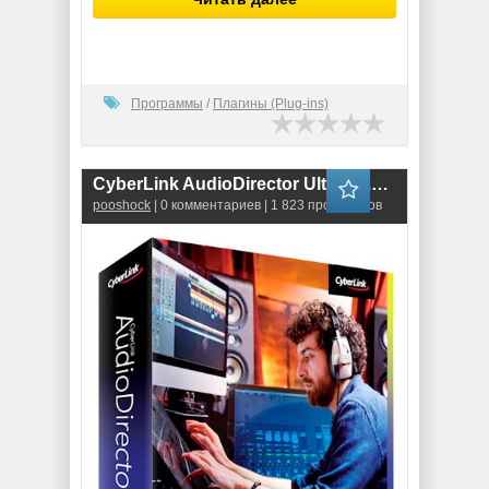
Программы
/
Плагины (Plug-ins)
CyberLink AudioDirector Ultra 14.0.3325.0 RUS
pooshock
| 0 комментариев | 1 823 просмотров