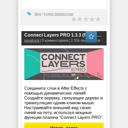
Звук
/
Аудио библиотеки
Connect Layers PRO 1.3.3 (for After Effects)
pooshock
| 5 комментариев | 2 556 просмотров
Соедините слои в After Effects с
помощью динамических линий!
Создайте веревку, связующее дерево и
триангуляцию одним кликом мыши.
Настраивайте внешний вид своих
линий на лету, используя мощные
функции плагина "Connect Layers PRO".
Читать далее