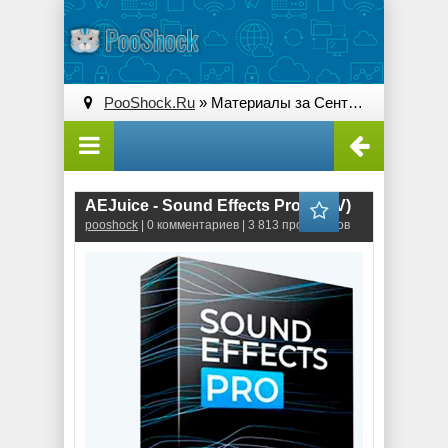
PooShock.Ru
» Материалы за Сентябрь 2023 года
AEJuice - Sound Effects Pro (WAV)
pooshock
| 0 комментариев | 3 813 просмотров