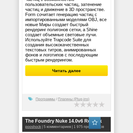
пользовательских частиц, затенение
частиц и движение в 3D пространстве.
Form сочитает генерацию частиц с
импортированными моделями OBJ, все
новые Миры создает быстрый
рендеринг полигонов сетки, а Shine
создает объемные световые лучи.
Используйте Trapcode Suite для
создания высококачественных
текстовых титров, анимированных
фонов и логотипов с последующим
быстрым рендерингом.
Читать далее
Программы
/
Плагины (Plug-ins)
The Foundry Nuke 14.0v6 RePack
pooshock
| 5 комментариев | 1 975 просмотров