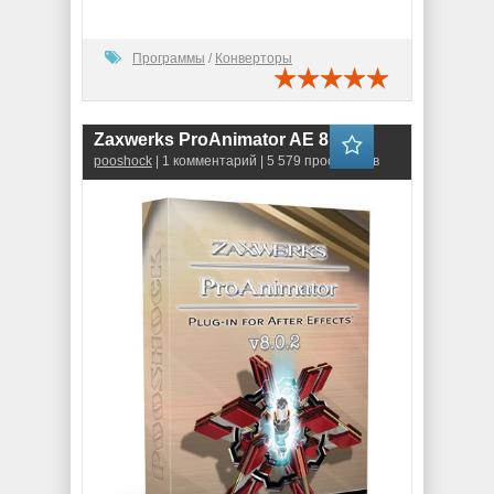
Программы
/
Конверторы
Zaxwerks ProAnimator AE 8.0.2
pooshock
| 1 комментарий | 5 579 просмотров