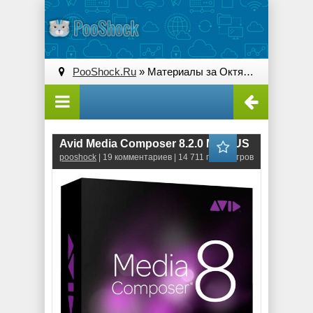
PooShock.Ru
» Материалы за Октябрь 2014 года
Avid Media Composer 8.2.0 ML\RUS
pooshock
| 19 комментариев | 14 711 просмотров