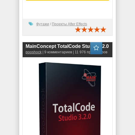
Футажи
/
Проекты After Effects
MainConcept TotalCode Studio 3.2.0
pooshock
| 9 комментариев | 11 976 просмотров