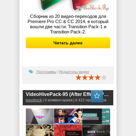
Сборник из 20 видео-переходов для
Premiere Pro СС & СС 2014, в который
вошли две части: Transition Pack-1 и
Transition Pack-2.
Читать далее
Программы
/
Редакторы видео
VideoHivePack-95 (After Effects Projects Pack)
pooshock
| 0 комментариев | 6 422 просмотров