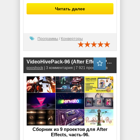
Читать далее
Программы
/
Конверторы
VideoHivePack-96 (After Effects Projects Pack)
pooshock
| 3 комментария | 7 921 просмотров
Сборник из 9 проектов для After
Effects, часть-96.