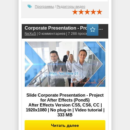
Программы
/
Редакторы видео
Corporate Presentation - Project for After Effects (.aep)
NeXuS
| 0 комментариев | 7 288 просмотров
Slide Corporate Presentation - Project
for After Effects (Pond5)
After Effects Version CS5, CS6, CC |
1920x1080 | No plug-in | Video tutorial |
333 MB
Читать далее