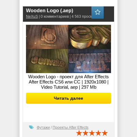
Wooden Logo (.aep)
NeXuS
| 0 комментариев | 4 563 просмотров
Wooden Logo - проект для After Effects
After Effects CS6 или CC | 1920x1080 |
Video Tutorial, aep | 297 Mb
Читать далее
Футажи
/
Проекты After Effects