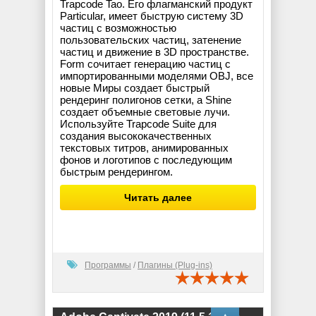
Trapcode Tao. Его флагманский продукт
Particular, имеет быструю систему 3D
частиц с возможностью
пользовательских частиц, затенение
частиц и движение в 3D пространстве.
Form сочитает генерацию частиц с
импортированными моделями OBJ, все
новые Миры создает быстрый
рендеринг полигонов сетки, а Shine
создает объемные световые лучи.
Используйте Trapcode Suite для
создания высококачественных
текстовых титров, анимированных
фонов и логотипов с последующим
быстрым рендерингом.
Читать далее
Программы
/
Плагины (Plug-ins)