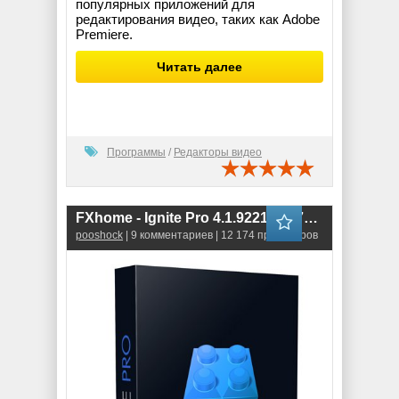
популярных приложений для
редактирования видео, таких как Adobe
Premiere.
Читать далее
Программы
/
Редакторы видео
FXhome - Ignite Pro 4.1.9221.34279 for AE (RePack)
pooshock
| 9 комментариев | 12 174 просмотров