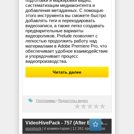
подготовки и маркировки видео,
систематизации медиаконтента и
добавления метаданных. С помощью
этого инструмента вы сможете быстро
добавлять теги и перекодировать
видеозаписи, а также легко создавать
предварительные варианты
видеороликов. Prelude позволяет с
легкостью продолжить работу над
материалами в Adobe Premiere Pro, что
обеспечивает удобное взаимодействие
и упорядочивает процесс
видеопроизводства.
Читать далее
Программы
/
Редакторы видео
VideoHivePack - 757 (After Effects Projects Pack)
pooshock
| 4 комментария | 12 261 просмотров