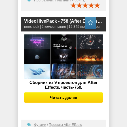
Программы
/
Плагины (Plug-ins)
VideoHivePack - 758 (After Effects Projects Pack) - [Logo]
pooshock
| 2 комментария | 12 345 просмотров
Сборник из 9 проектов для After
Effects, часть-758.
Читать далее
Футажи
/
Проекты After Effects