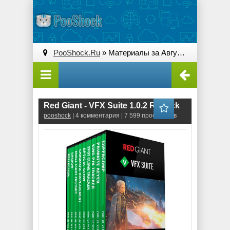
PooShock.Ru
» Материалы за Август 2019 года
Red Giant - VFX Suite 1.0.2 RePack
pooshock
| 4 комментария | 7 599 просмотров