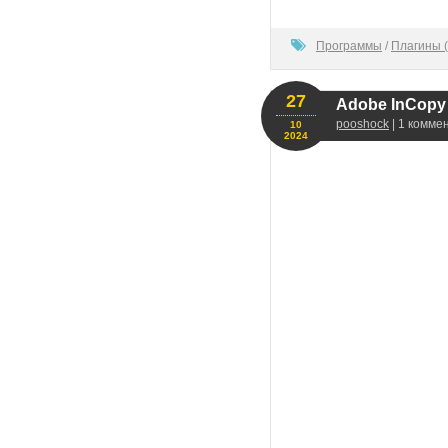
100
Программы
/
Плагины (
27
Adobe InCopy 2
pooshock
| 1 комме
10
2024