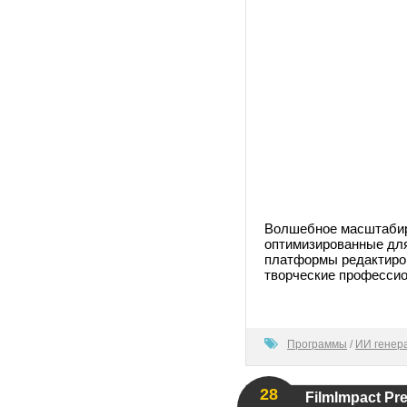
Волшебное масштабиро
оптимизированные для
платформы редактиров
творческие профессио
100
Программы
/
ИИ генер
28
FilmImpact Pre