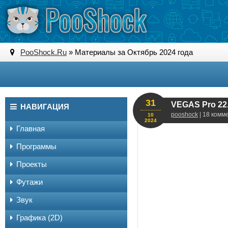
PooShock.Ru
» Материалы за Октябрь 2024 года
31
VEGAS Pro 22.
НАВИГАЦИЯ
pooshock
| 18 комм
10
2024
Главная
Программы
Проекты
Футажи
Звук
Графика (2D)