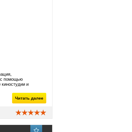
зация,
 с помощью
 киностудии и
Читать далее