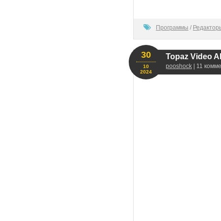
100
Программы
/
Редактор
30
Topaz Video AI
pooshock
| 11 комм
10
2024