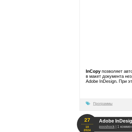
InCopy
позволяет авто
в макет документа не
Adobe InDesign. При 
100
Программы
27
Adobe InDesign
pooshock
| 1 комме
10
2024