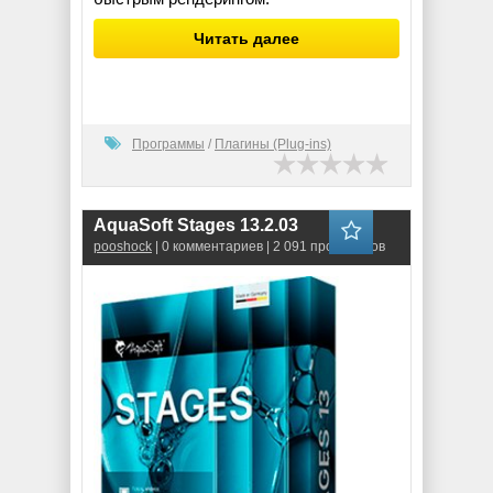
Читать далее
Программы
/
Плагины (Plug-ins)
AquaSoft Stages 13.2.03
pooshock
| 0 комментариев | 2 091 просмотров