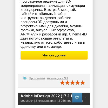
программное решение для 3D-
моделирования, анимации, симуляции
и рендеринга. Быстрый, мощный,
гибкий и стабильный набор
инструментов делает рабочие
процессы 3D доступными и
эффективными для дизайна, моушн-
графики, визуальных эффектов,
AR/MR/VR и разработки игр. Cinema 4D
дает потрясающие результаты,
независимо от того, работаете ли вы в
одиночку или в команде.
Читать далее
Программы
/
Анимация и 3D
Adobe InDesign 2022 (17.2.1.105) RePack
pooshock
| 2 комментария | 3 056 просмотров