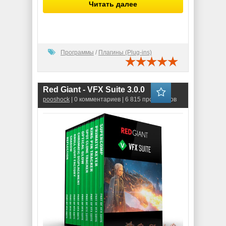
Читать далее
Программы
/
Плагины (Plug-ins)
Red Giant - VFX Suite 3.0.0
pooshock
| 0 комментариев | 6 815 просмотров