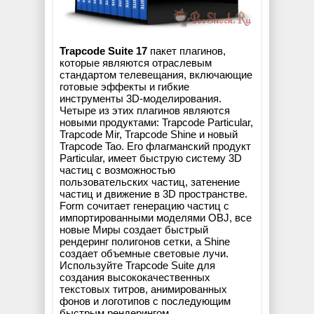
Trapcode Suite 17
пакет плагинов,
которые являются отраслевым
стандартом телевещания, включающие
готовые эффекты и гибкие
инструменты 3D-моделирования.
Четыре из этих плагинов являются
новыми продуктами: Trapcode Particular,
Trapcode Mir, Trapcode Shine и новый
Trapcode Tao. Его флагманский продукт
Particular, имеет быструю систему 3D
частиц с возможностью
пользовательских частиц, затенение
частиц и движение в 3D пространстве.
Form сочитает генерацию частиц с
импортированными моделями OBJ, все
новые Миры создает быстрый
рендеринг полигонов сетки, а Shine
создает объемные световые лучи.
Используйте Trapcode Suite для
создания высококачественных
текстовых титров, анимированных
фонов и логотипов с последующим
быстрым рендерингом.