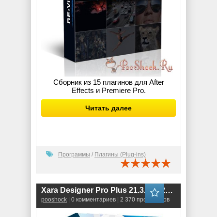
Сборник из 15 плагинов для After
Effects и Premiere Pro.
Читать далее
Программы
/
Плагины (Plug-ins)
Xara Designer Pro Plus 21.3.0.62275 RePack
pooshock
| 0 комментариев | 2 370 просмотров