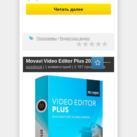
Читать далее
Программы
/
Редакторы видео
Movavi Video Editor Plus 2021 (21.3.0) RePack
pooshock
| 1 комментарий | 3 787 просмотров