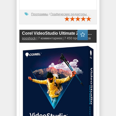
Программы
/
Графические редакторы (2D)
Corel VideoStudio Ultimate 2021 (24.1.0.299) ENG-RUS
pooshock
| 7 комментариев | 7 450 просмотров