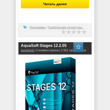
Читать далее
Программы
/
Графические редакторы (2D)
AquaSoft Stages 12.2.05
pooshock
| 0 комментариев | 3 961 просмотров