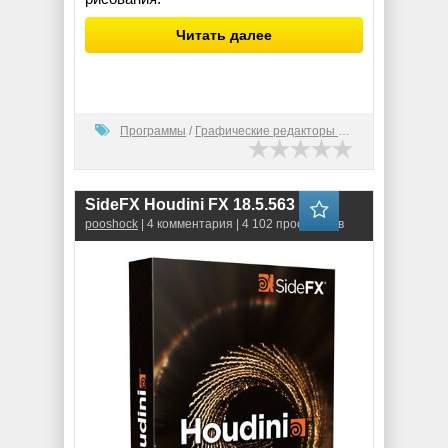
Читать далее
Программы
/
Графические редакторы (2D)
SideFX Houdini FX 18.5.563
pooshock
| 4 комментария | 4 102 просмотров