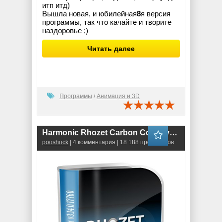
итп итд)
Вышла новая, и юбилейная
8
я версия
программы, так что качайте и творите
наздоровье ;)
Читать далее
Программы
/
Анимация и 3D
Harmonic Rhozet Carbon Coder v3.14.0.17760
pooshock
| 4 комментария | 18 188 просмотров