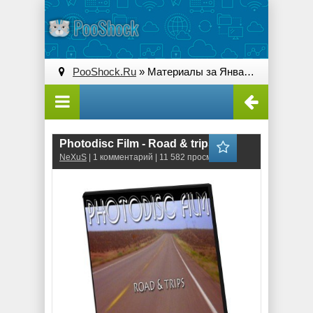
PooShock.Ru
» Материалы за Январь 2010 года
Photodisc Film - Road & trips
NeXuS
| 1 комментарий | 11 582 просмотров