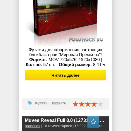
Футажи для оформления настоящих
блокбастеров "Мировая Премьера"!
Формат:
MOV 720x576, 1920x1080 |
Кол-во:
57 шт. |
Общий размер:
8,4 ГБ
Читать далее
Футажи
/
Эффекты
Muvee Reveal Full 8.0 (12731) Русский
pooshock
| 10 комментариев | 15 992 просмотров