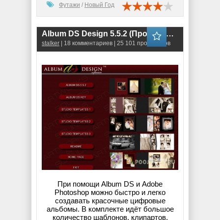
Футажи
/
Новый Год
Album DS Design 5.5.2 (Программа для Photoshop) + Дополнения
stalker
| 18 комментариев | 25 101 просмотров
При помощи Album DS и Adobe
Photoshop можно быстро и легко
создавать красочные цифровые
альбомы. В комплекте идёт большое
количество шаблонов, клипартов,