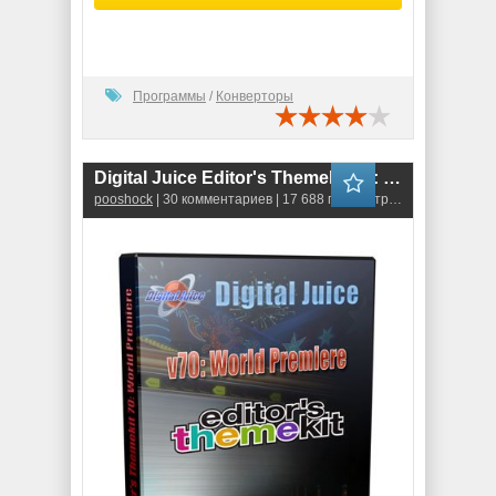
Программы
/
Конверторы
Digital Juice Editor's Themekit 70: World Premiere
pooshock
| 30 комментариев | 17 688 просмотров