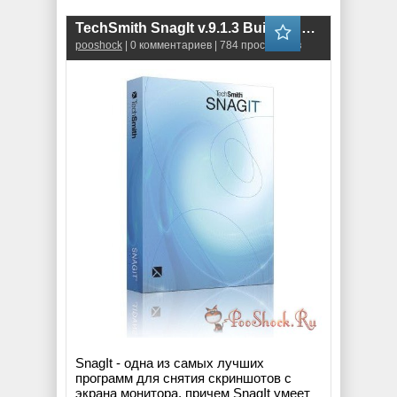
TechSmith SnagIt v.9.1.3 Build 19 RUS
pooshock
| 0 комментариев | 784 просмотров
SnagIt - одна из самых лучших
программ для снятия скриншотов с
экрана монитора, причем SnagIt умеет