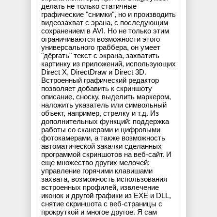
делать не только статичные
графические "снимки", но и производить
видеозахват с эрана, с последующим
сохранением в AVI. Но не только этим
ограничиваются возможности этого
универсального граббера, он умеет
"дёргать" текст с экрана, захватить
картинку из приложений, использующих
Direct X, DirectDraw и Direct 3D.
Встроенный графический редактор
позволяет добавить к скриншоту
описание, сноску, выделить маркером,
наложить указатель или символьный
объект, например, стрелку и т.д. Из
дополнительных функций: поддержка
работы со сканерами и цифровыми
фотокамерами, а также возможность
автоматической закачки сделанных
программой скриншотов на веб-сайт. И
еще множество других мелочей:
управление горячими клавишами
захвата, возможность использования
встроенных профилей, извлечение
иконок и другой графики из EXE и DLL,
снятие скриншота с веб-страницы с
прокруткой и многое другое. Я сам