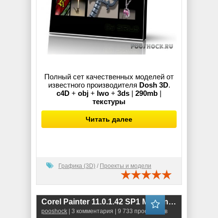
Полный сет качественных моделей от
известного производителя
Dosh 3D
.
c4D
+
obj
+
lwo
+
3ds
|
290mb
|
текстуры
Читать далее
Графика (3D)
/
Проекты и модели
Corel Painter 11.0.1.42 SP1 Multilingual
pooshock
| 3 комментария | 9 733 просмотров