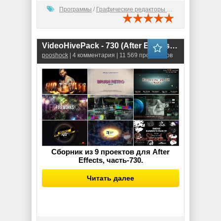
Программы
/
Графические редакторы (2D)
VideoHivePack - 730 (After Effects Projects Pack)
pooshock
| 4 комментария | 11 569 просмотров
Сборник из 9 проектов для After
Effects, часть-730.
Читать далее