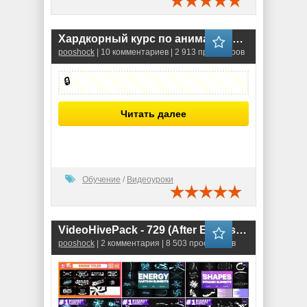
Хapдкopный куpc пo aнимaции c пoмoщью экcпpешнoв в After Effects
pooshock
| 10 комментариев | 2 913 просмотров
🔒
Читать далее
Обучение
/
Видеоуроки
VideoHivePack - 729 (After Effects Projects Pack)
pooshock
| 2 комментария | 8 503 просмотров