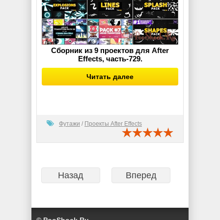
Сборник из 9 проектов для After
Effects, часть-729.
Читать далее
Футажи
/
Проекты After Effects
Назад
Вперед