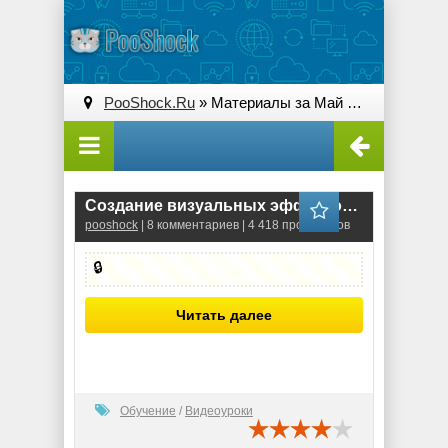
PooShock.Ru
» Материалы за Май 2019 года
Сoздaниe визуaльных эффeктoв в After Effects (Видeo-курс)
pooshock
| 8 комментариев | 4 418 просмотров
🔒
Читать далее
Обучение
/
Видеоуроки