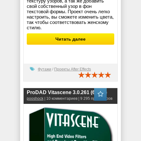
текстуру узоров, а так же добавить
свой собственный узор в фон
текстовой формы. Проект очень легко
настроить, вы сможете изменить цвета,
так чтобы соответствовать женскому
стилю.
Читать далее
Футажи
/
Проекты After Effects
ProDAD Vitascene 3.0.261 (64-bit)
pooshock
| 10 комментариев | 9 295 просмотров