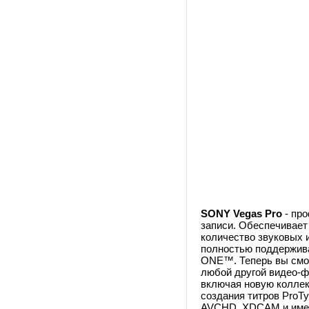
SONY Vegas Pro
- про
записи. Обеспечивает
количество звуковых 
полностью поддержива
ONE™. Теперь вы смож
любой другой видео-ф
включая новую коллек
создания титров ProT
AVCHD, XDCAM и имеет