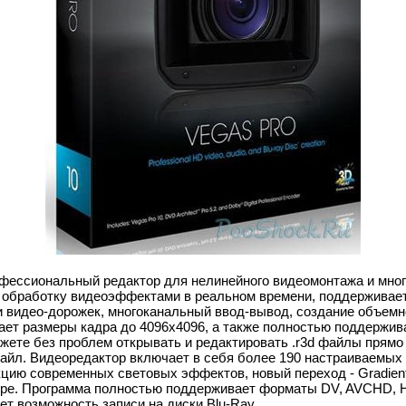
фессиональный редактор для нелинейного видеомонтажа и мног
 обработку видеоэффектами в реальном времени, поддерживает
и видео-дорожек, многоканальный ввод-вывод, создание объемн
ет размеры кадра до 4096х4096, а также полностью поддержи
ете без проблем открывать и редактировать .r3d файлы прямо н
айл. Видеоредактор включает в себя более 190 настраиваемых
цию современных световых эффектов, новый переход - Gradien
ype. Программа полностью поддерживает форматы DV, AVCHD, 
 возможность записи на диски Blu-Ray.