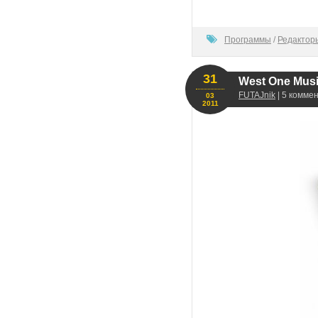
80
Программы
/
Редактор
31
West One Musi
FUTAJnik
| 5 комме
03
2011