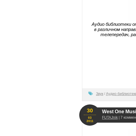
Аудио библиотеки о
в различном напра
телепередач, ра
60
Звук
/
Аудио библиотек
30
West One Music
FUTAJnik
| 7 комме
03
2011