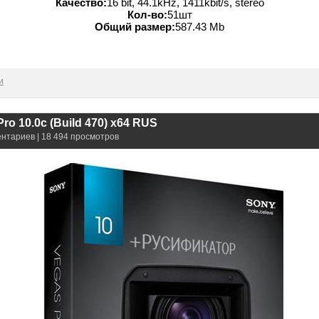
Качество:
16 bit, 44.1kHz, 1411kbit/s, stereo
Кол-во:
51шт
Общий размер:
587.43 Mb
и
ro 10.0c (Build 470) x64 RUS
ентариев | 18 494 просмотров