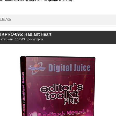
ы видео
ETKPRO-096: Radiant Heart
ентариев | 16 043 просмотров