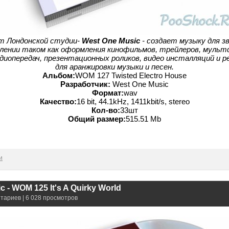
т Лондонской студии-
West One Music
- создает музыку для з
влении таком как оформления кинофильмов, трейлеров, мультф
диопередач, презентационных роликов, видео инсталляций и р
для аранжировки музыки и песен.
Альбом:
WOM 127 Twisted Electro House
Разработчик:
West One Music
Формат:
wav
Качество:
16 bit, 44.1kHz, 1411kbit/s, stereo
Кол-во:
33шт
Общий размер:
515.51 Mb
и
 - WOM 125 It's A Quirky World
нтариев | 6 028 просмотров