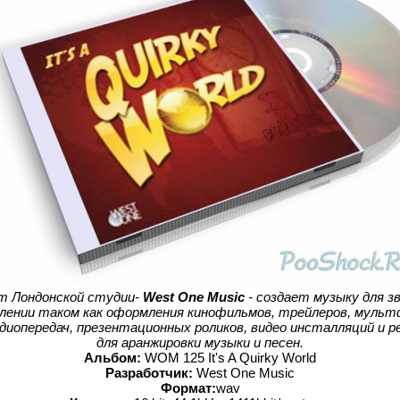
т Лондонской студии-
West One Music
- создает музыку для з
влении таком как оформления кинофильмов, трейлеров, мультф
диопередач, презентационных роликов, видео инсталляций и р
для аранжировки музыки и песен.
Альбом:
WOM 125 It's A Quirky World
Разработчик:
West One Music
Формат:
wav