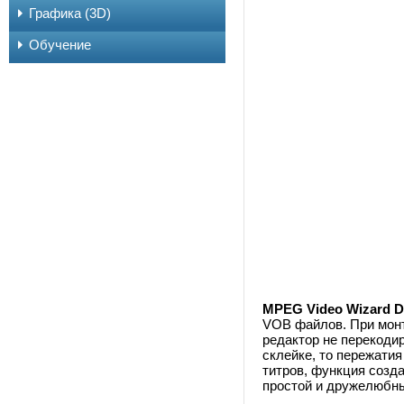
Графика (3D)
Обучение
MPEG Video Wizard 
VOB файлов. При монт
редактор не перекодир
склейке, то пережати
титров, функция созда
простой и дружелюбны