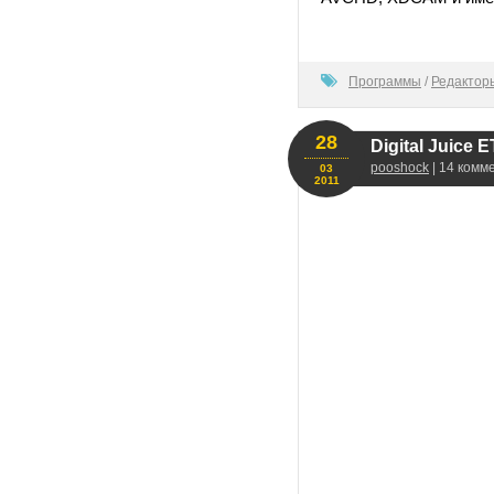
100
Программы
/
Редактор
28
Digital Juice 
pooshock
| 14 комм
03
2011