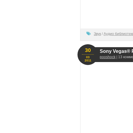
100
Звук
/
Аудио библиотек
30
Sony Vegas® P
pooshock
| 13 комм
03
2011