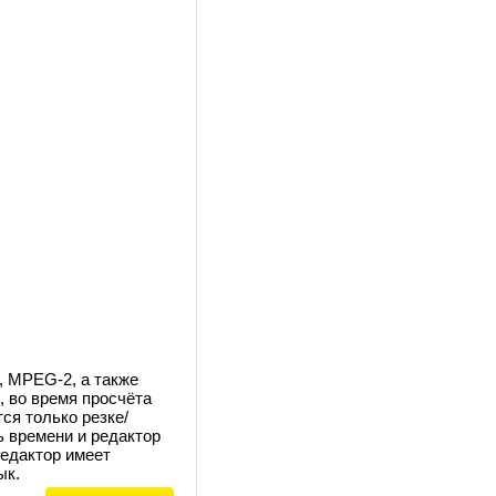
, MPEG-2, а также
 во время просчёта
ся только резке/
ь времени и редактор
Редактор имеет
ык.