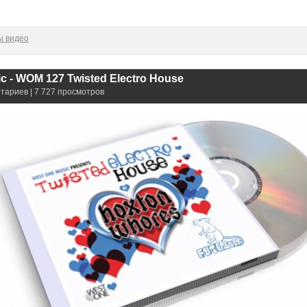
ы видео
c - WOM 127 Twisted Electro House
нтариев | 7 727 просмотров