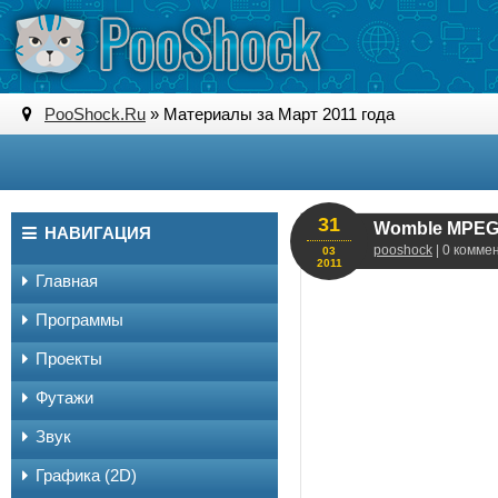
PooShock.Ru
» Материалы за Март 2011 года
31
Womble MPEG V
НАВИГАЦИЯ
pooshock
| 0 комме
03
2011
Главная
Программы
Проекты
Футажи
Звук
Графика (2D)