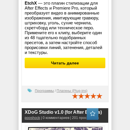
EtchX
— это плагин стилизации для
After Effects и Premiere Pro, который
преобразует видео в анимированные
изображения, имитирующие гравюру,
штриховку, уголь, сухие чернила,
скретчборд или техническое перо.
Примените его к клипу, выберите один
из 48 тщательно подобранных
пресетов, а затем настройте способ
прорисовки линий, затенения, деталей
и текстуры.
Читать далее
Программы
/
Плагины (Plug-ins)
XDoG Studio v1.0 (for After Effects)
pooshock
| 0 комментариев | 201 просмотров