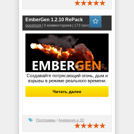
EmberGen 1.2.10 RePack
pooshock
| 0 комментариев | 173 просмотров
Создавайте потрясающий огонь, дым и
взрывы в режиме реального времени.
Читать далее
Программы
/
Анимация и 3D