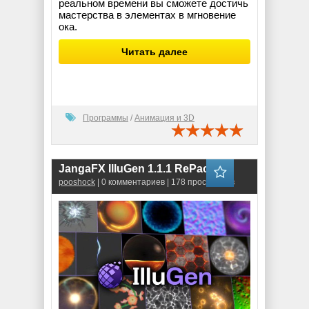
реальном времени вы сможете достичь
мастерства в элементах в мгновение
ока.
Читать далее
Программы
/
Анимация и 3D
JangaFX IlluGen 1.1.1 RePack
pooshock
| 0 комментариев | 178 просмотров