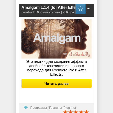
Amalgam 1.1.4 (for After Effects & Premiere Pro)
pooshock
| 0 комментариев | 216 просмотров
Это плагин для создания эффекта
двойной экспозиции и плавного
перехода для Premiere Pro и After
Effects.
Читать далее
Программы
/
Плагины (Plug-ins)