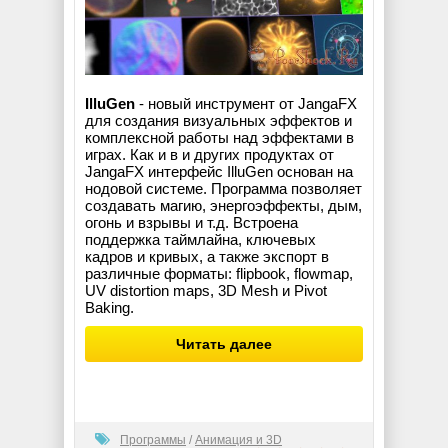
IlluGen
- новый инструмент от JangaFX
для создания визуальных эффектов и
комплексной работы над эффектами в
играх. Как и в и других продуктах от
JangaFX интерфейс IlluGen основан на
нодовой системе. Программа позволяет
создавать магию, энергоэффекты, дым,
огонь и взрывы и т.д. Встроена
поддержка таймлайна, ключевых
кадров и кривых, а также экспорт в
различные форматы: flipbook, flowmap,
UV distortion maps, 3D Mesh и Pivot
Baking.
Читать далее
Программы
/
Анимация и 3D