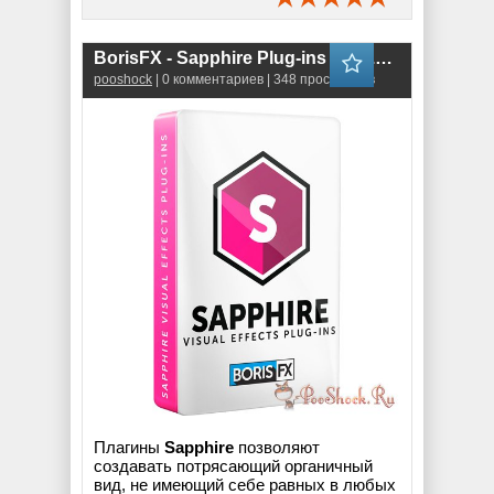
BorisFX - Sapphire Plug-ins 2026.51 for AE & OFX & PS (v19.51) RePack
pooshock
| 0 комментариев | 348 просмотров
Плагины
Sapphire
позволяют
создавать потрясающий органичный
вид, не имеющий себе равных в любых