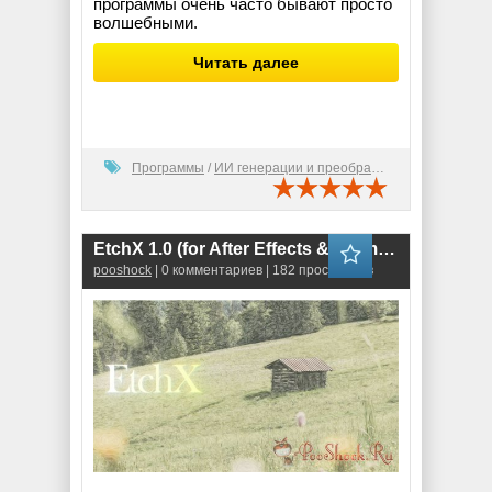
программы очень часто бывают просто
волшебными.
Читать далее
Программы
/
ИИ генерации и преобразования
EtchX 1.0 (for After Effects & Premiere Pro)
pooshock
| 0 комментариев | 182 просмотров