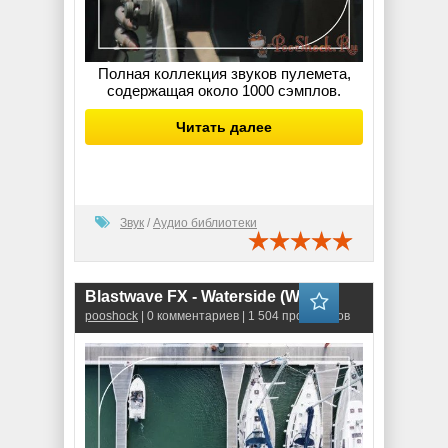
Полная коллекция звуков пулемета,
содержащая около 1000 сэмплов.
Читать далее
Звук
/
Аудио библиотеки
Blastwave FX - Waterside (WAV)
pooshock
| 0 комментариев | 1 504 просмотров