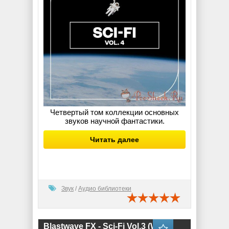
Четвертый том коллекции основных
звуков научной фантастики.
Читать далее
Звук
/
Аудио библиотеки
Blastwave FX - Sci-Fi Vol.3 (WAV)