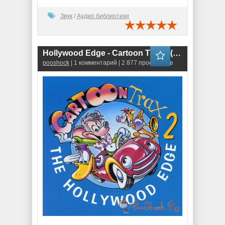
Звук
/
Аудио библиотеки
Hollywood Edge - Cartoon Trax 2 (WAV)
pooshock
| 1 комментарий | 2 877 просмотров