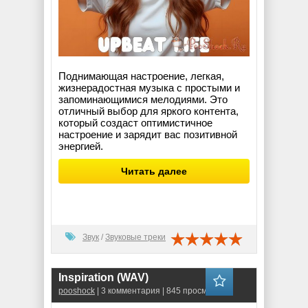
Поднимающая настроение, легкая,
жизнерадостная музыка с простыми и
запоминающимися мелодиями. Это
отличный выбор для яркого контента,
который создаст оптимистичное
настроение и зарядит вас позитивной
энергией.
Читать далее
Звук
/
Звуковые треки
Inspiration (WAV)
pooshock
| 3 комментария | 845 просмотров