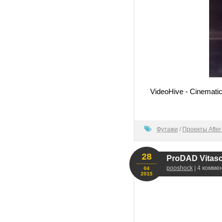
VideoHive - Cinemati
80
Футажи
/
Проекты After 
28
ProDAD Vitasce
pooshock
| 4 комме
04
2015