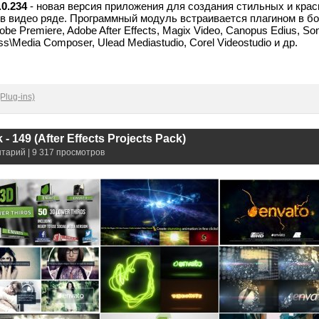
.0.234
- новая версия приложения для создания стильных и кра
в видео ряде. Программный модуль встраивается плагином в б
e Premiere, Adobe After Effects, Magix Video, Canopus Edius, So
ess\Media Composer, Ulead Mediastudio, Corel Videostudio и др.
Plug-ins)
- 149 (After Effects Projects Pack)
нтарий | 9 317 просмотров