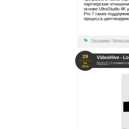
партнерские отношения
основе UltraStudio 4
Pro 7 также поддержив
процесса цветокоррек
100
Программы
/
Редактор
29
VideoHive - Lo
NeXuS
| 0 коммента
04
2015