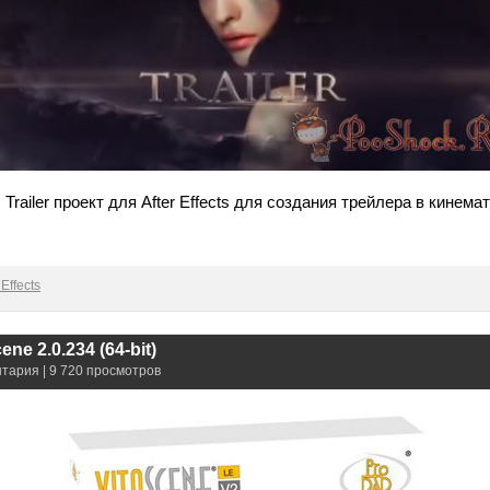
c Trailer проект для After Effects для создания трейлера в кинем
Effects
ne 2.0.234 (64-bit)
нтария | 9 720 просмотров