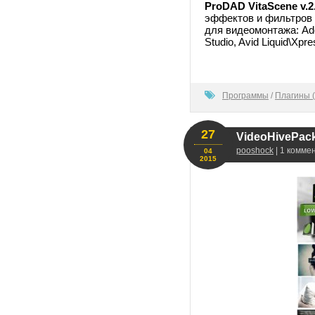
ProDAD VitaScene v.2
эффектов и фильтров 
для видеомонтажа: Adob
Studio, Avid Liquid\Xpr
100
Программы
/
Плагины (
27
VideoHivePack 
pooshock
| 1 комме
04
2015