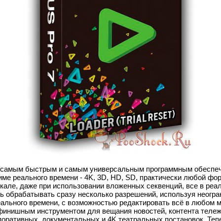
я самым быстрым и самым универсальным программным обеспе
ме реального времени - 4K, 3D, HD, SD, практически любой фор
шкале, даже при использовании вложенных секвенций, все в ре
ть обрабатывать сразу несколько разрешений, используя неогр
еального времени, с возможностью редактировать всё в любом м
финишным инструментом для вещания новостей, контента тележ
рпоративных, документальных и 4K театральных постановок. Те