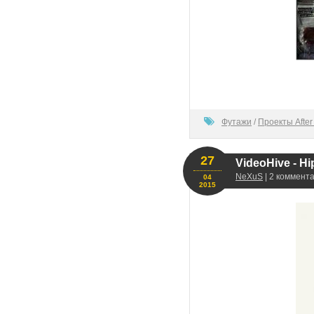
100
Футажи
/
Проекты After 
27
VideoHive - Hip
NeXuS
| 2 коммента
04
2015