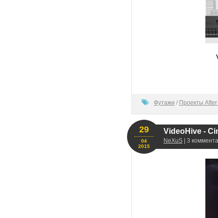
100
Футажи
/
Проекты After 
29
VideoHive - Cin
NeXuS
| 3 коммента
04
2015