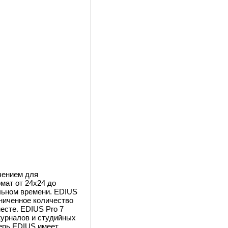
чением для
мат от 24x24 до
альном времени. EDIUS
аниченное количество
есте. EDIUS Pro 7
урналов и студийных
перь EDIUS имеет