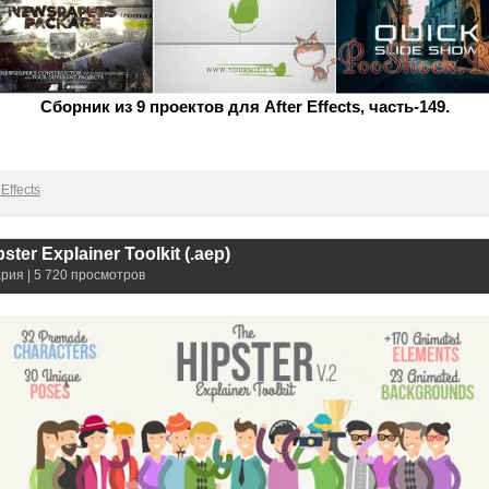
Сборник из 9 проектов для After Effects, часть-149.
Effects
ster Explainer Toolkit (.aep)
рия | 5 720 просмотров