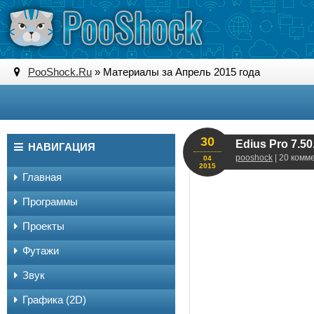
PooShock.Ru
» Материалы за Апрель 2015 года
30
Edius Pro 7.5
НАВИГАЦИЯ
pooshock
| 20 комм
04
2015
Главная
Программы
Проекты
Футажи
Звук
Графика (2D)