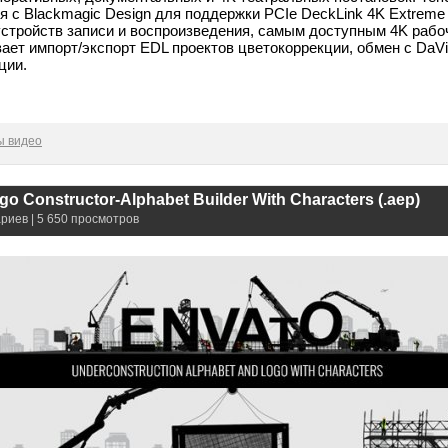
 с Blackmagic Design для поддержки PCIe DeckLink 4K Extreme и
K устройств записи и воспроизведения, самым доступным 4K раб
ает импорт/экспорт EDL проектов цветокоррекции, обмен с DaVi
ции.
ы видео
go Constructor-Alphabet Builder With Characters (.aep)
риев | 5 650 просмотров