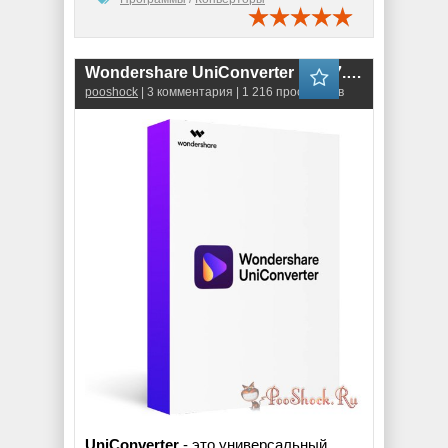
Wondershare UniConverter 16.4.7.227 RePack
pooshock
| 3 комментария | 1 216 просмотров
UniConverter
- это универсальный