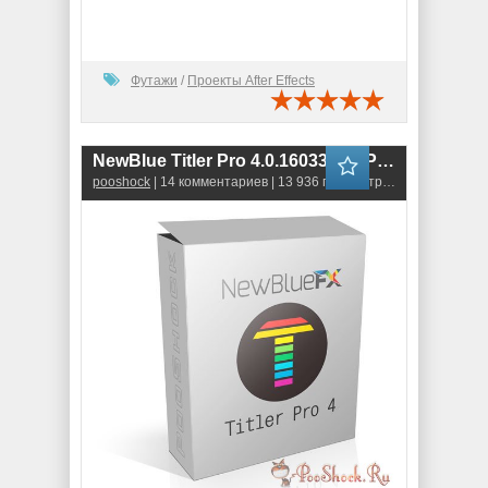
Футажи
/
Проекты After Effects
NewBlue Titler Pro 4.0.160330 RePack
pooshock
| 14 комментариев | 13 936 просмотров