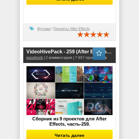
Футажи
/
Проекты After Effects
VideoHivePack - 259 (After Effects Projects Pack)
pooshock
| 2 комментария | 7 657 просмотров
Сборник из 9 проектов для After
Effects, часть-259.
Читать далее