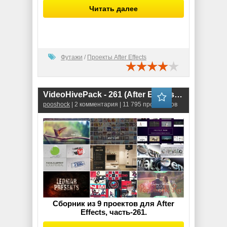
Читать далее
Футажи
/
Проекты After Effects
VideoHivePack - 261 (After Effects Projects Pack)
pooshock
| 2 комментария | 11 795 просмотров
Сборник из 9 проектов для After
Effects, часть-261.