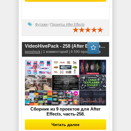
Футажи
/
Проекты After Effects
VideoHivePack - 258 (After Effects Projects Pack)
pooshock
| 1 комментарий | 6 590 просмотров
Сборник из 9 проектов для After
Effects, часть-258.
Читать далее