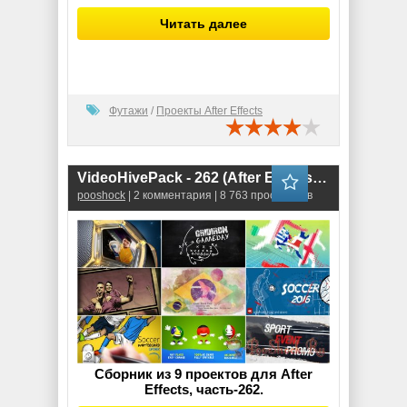
Читать далее
Футажи
/
Проекты After Effects
VideoHivePack - 262 (After Effects Projects Pack)
pooshock
| 2 комментария | 8 763 просмотров
Сборник из 9 проектов для After
Effects, часть-262.