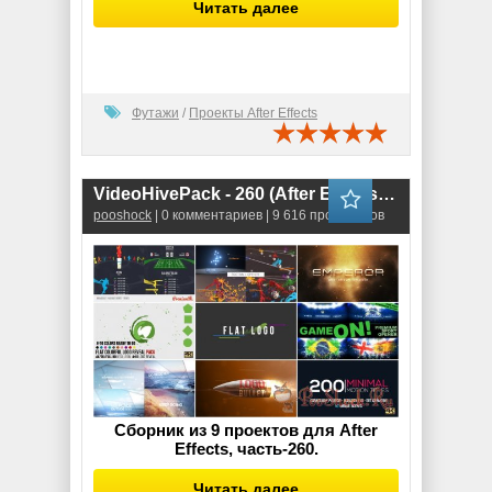
Читать далее
Футажи
/
Проекты After Effects
VideoHivePack - 260 (After Effects Projects Pack)
pooshock
| 0 комментариев | 9 616 просмотров
Сборник из 9 проектов для After
Effects, часть-260.
Читать далее