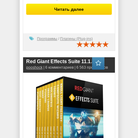
Читать далее
Программы
/
Плагины (Plug-ins)
Red Giant Effects Suite 11.1.8
pooshock
| 6 комментариев | 6 563 просмотров