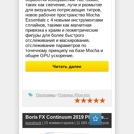
таких как свечение, лучи и размытие
для визуально потрясающих титров,
новое рабочее пространство Mocha
Essentials с 4 новыми инструментами
сплайнов, такими как магнитная
привязка к краям и геометрические
фигуры для более быстрого
отслеживания и маскирования,
отслеживание параметров по
точечному принципу на базе Mocha и
общее GPU ускорение.
Читать далее
Программы
/
Плагины (Plug-ins)
Boris FX Continuum 2019 Plug-ins for Adobe (v.12.0.3.4169)
pooshock
| 15 комментариев | 11 085 просмотров