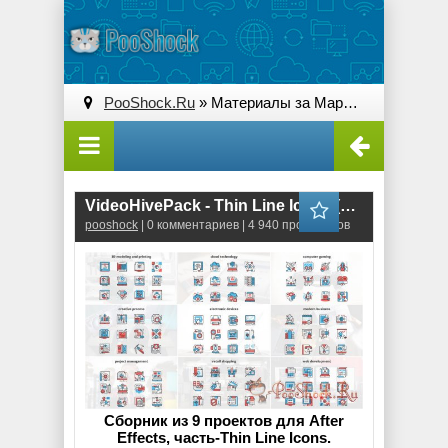
PooShock.Ru
» Материалы за Март 2019 года
VideoHivePack - Thin Line Icons (After Effects Projects Pack)
pooshock
| 0 комментариев | 4 940 просмотров
Сборник из 9 проектов для After
Effects, часть-Thin Line Icons.