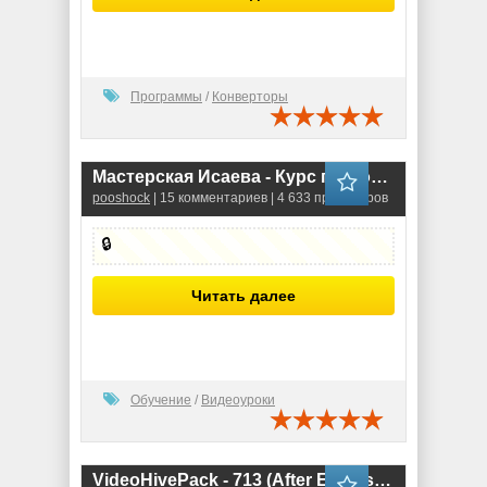
Программы
/
Конверторы
Мacтeрcкaя Иcaeвa - Курc пo мoушн дизaйну (Видeo-урoки)
pooshock
| 15 комментариев | 4 633 просмотров
🔒
Читать далее
Обучение
/
Видеоуроки
VideoHivePack - 713 (After Effects Projects Pack)