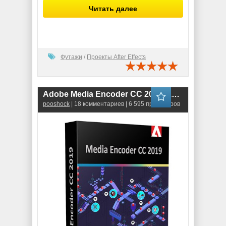
Читать далее
Футажи
/
Проекты After Effects
Adobe Media Encoder CC 2019 (13.1.0.173)
pooshock
| 18 комментариев | 6 595 просмотров