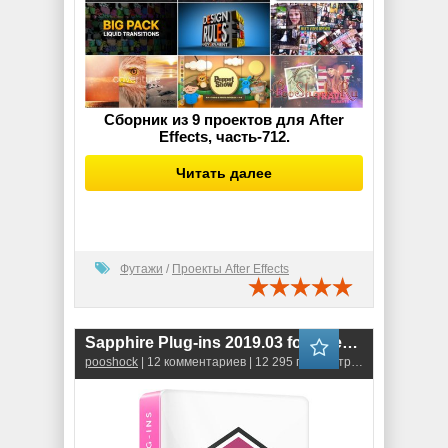
Сборник из 9 проектов для After
Effects, часть-712.
Читать далее
Футажи
/
Проекты After Effects
Sapphire Plug-ins 2019.03 for After Effects
pooshock
| 12 комментариев | 12 295 просмотров