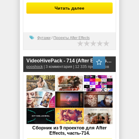
Читать далее
Футажи
/
Проекты After Effects
VideoHivePack - 714 (After Effects Projects Pack)
pooshock
| 3 комментария | 12 335 просмотров
Сборник из 9 проектов для After
Effects, часть-714.