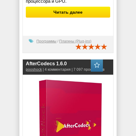
процессора и GPU.
Читать далее
Программы
/
Плагины (Plug-ins)
AfterCodecs 1.6.0
pooshock
| 4 комментария | 7 097 просмотров