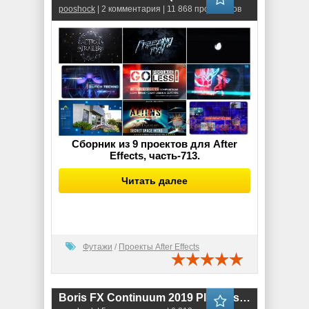
pooshock
| 2 комментария | 11 868 просмотров
Сборник из 9 проектов для After
Effects, часть-713.
Читать далее
Футажи
/
Проекты After Effects
Boris FX Continuum 2019 Plug-ins for OpenFX (v.12.0.3.4169)