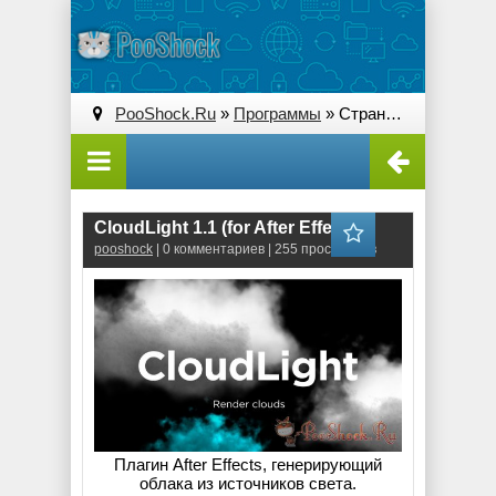
PooShock.Ru
»
Программы
» Страница 4
CloudLight 1.1 (for After Effects)
pooshock
| 0 комментариев | 255 просмотров
Плагин After Effects, генерирующий
облака из источников света.