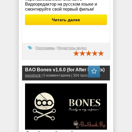
Видеоредактор на русском языке и
смонтируйте свой первый фильм!
Читать далее
Программы
/
Редакторы видео
BAO Bones v1.6.0 (for After Effects)
pooshock
| 0 комментариев | 304 просмотров