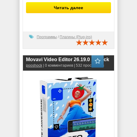
Читать далее
Программы
/
Плагины (Plug-ins)
Movavi Video Editor 26.19.0 RePack
pooshock
| 0 комментариев | 532 просмотров