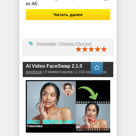
из AE.
Читать далее
Программы
/
Плагины (Plug-ins)
AI Video FaceSwap 2.1.0
pooshock
| 8 комментариев | 1 103 просмотров