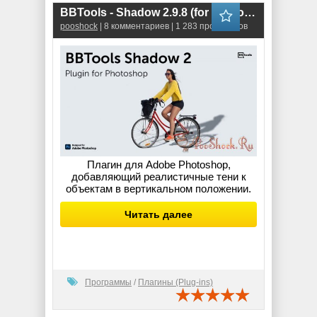
BBTools - Shadow 2.9.8 (for Photoshop)
pooshock
| 8 комментариев | 1 283 просмотров
Плагин для Adobe Photoshop,
добавляющий реалистичные тени к
объектам в вертикальном положении.
Читать далее
Программы
/
Плагины (Plug-ins)