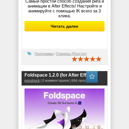
Самый простой способ создания рига и
анимации в After Effects! Настройте и
анимируйте с помощью IK всего за 3
клика.
Читать далее
Программы
/
Плагины (Plug-ins)
Foldspace 1.2.0 (for After Effects)
pooshock
| 0 комментариев | 666 просмотров