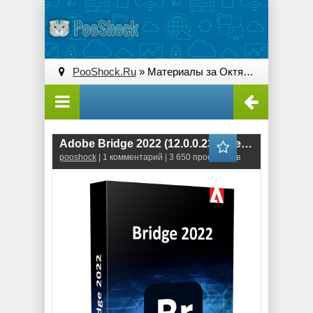
PooShock.Ru
» Материалы за Октябрь 2021 года
Adobe Bridge 2022 (12.0.0.234) RePack
pooshock
| 1 комментарий | 3 650 просмотров