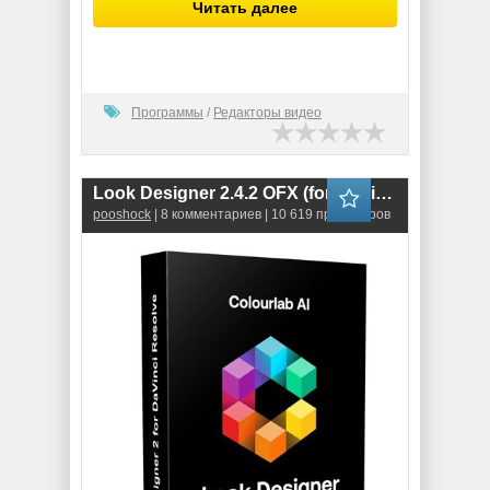
Читать далее
Программы
/
Редакторы видео
Look Designer 2.4.2 OFX (for DaVinci Resolve)
pooshock
| 8 комментариев | 10 619 просмотров