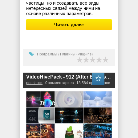
частицы, но и создавать все виды
интересных связей между ними на
основе различных параметров.
Читать далее
Программы
/
Плагины (Plug-ins)
VideoHivePack - 912 (After Effects Projects Pack) - [Logo]
pooshock
| 0 комментариев | 13 584 просмотров