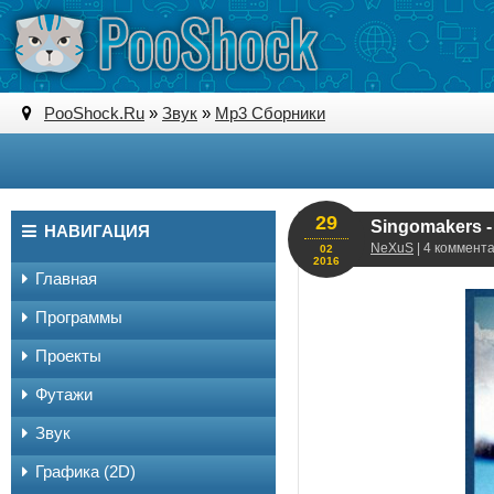
PooShock.Ru
»
Звук
»
Mp3 Сборники
29
Singomakers -
НАВИГАЦИЯ
NeXuS
| 4 коммент
02
2016
Главная
Программы
Проекты
Футажи
Звук
Графика (2D)