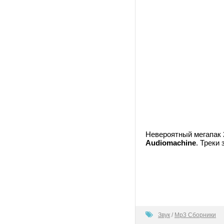
Невероятный мегапак 2
Audiomachine
. Треки
80
Звук
/
Mp3 Сборники