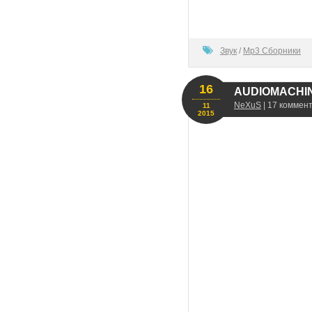
100
Звук
/
Mp3 Сборники
16
AUDIOMACHIN
NeXuS
| 17 коммен
11
2015