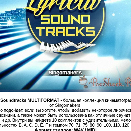
al Soundtracks MULTiFORMAT -
большая коллекция кинематогра
от Singomakers.
о подойдет, если вы хотите, чтобы добавить некоторое лиричес
озиции, а также может быть использована как отличные саундт
 и др. Внутри вы найдете 10 комплектов с удивительными, мел
ьностях B, A, C, D, E, F и темпом 70, 71, 75, 80, 90, 100, 110, 12
Формат сэмплов: WAV / MIDI