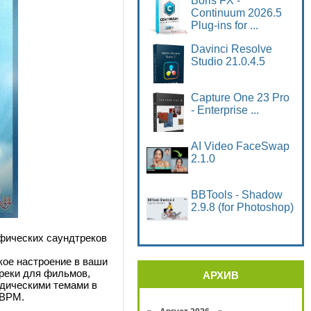
Boris FX -
Continuum 2026.5
Plug-ins for ...
Davinci Resolve
Studio 21.0.4.5
Capture One 23 Pro
- Enterprise ...
AI Video FaceSwap
2.1.0
BBTools - Shadow
2.9.8 (for Photoshop)
фических саундтреков
кое настроение в ваши
реки для фильмов,
АРХИВ
одическими темами в
0 BPM.