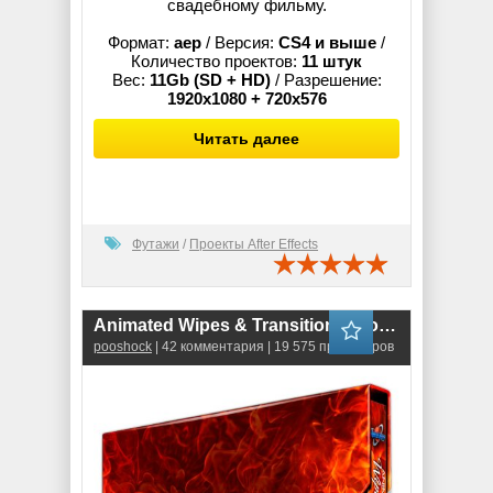
свадебному фильму.
Формат:
aep
/ Версия:
CS4 и выше
/
Количество проектов:
11 штук
Вес:
11Gb (SD + HD)
/ Разрешение:
1920x1080 + 720x576
Читать далее
Футажи
/
Проекты After Effects
Animated Wipes & Transitions, Collection 1: Striking Changes
pooshock
| 42 комментария | 19 575 просмотров