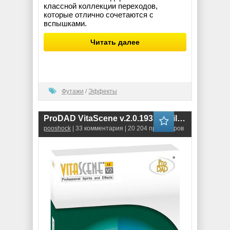
классной коллекции переходов,
которые отлично сочетаются с
вспышками.
Читать далее
Футажи
/
Эффекты
ProDAD VitaScene v.2.0.193 Retail (32-bit\64-bit)
pooshock
| 33 комментария | 20 204 просмотров