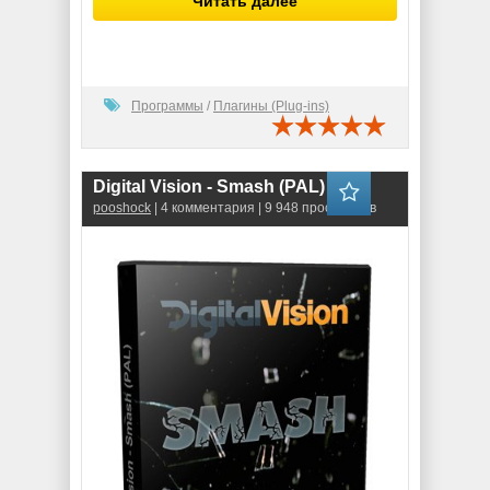
Читать далее
Программы
/
Плагины (Plug-ins)
Digital Vision - Smash (PAL)
pooshock
| 4 комментария | 9 948 просмотров