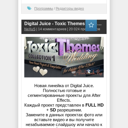
Программы
/
Редакторы видео
Digital Juice - Toxic Themes Collection 1 (Wedding)
NeXuS
| 14 комментариев | 20 024 просмотров
Новая линейка от Digital Juice.
Полностью готовые и
сегментированные проекты для After
Effects.
Каждый проект представлен в
FULL HD
+
SD
разрешении.
Замените в данных проектах фото или
вставьте видео и вы получите
незабываемое слайдшоу или начало к