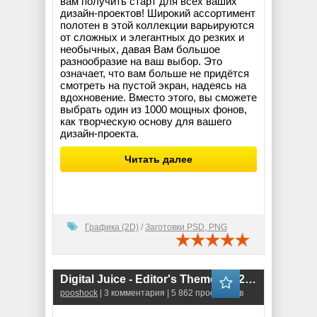
вам получить старт для всех ваших
дизайн-проектов! Широкий ассортимент
полотен в этой коллекции варьируются
от сложных и элегантных до резких и
необычных, давая Вам большое
разнообразие на ваш выбор. Это
означает, что вам больше не придётся
смотреть на пустой экран, надеясь на
вдохновение. Вместо этого, вы сможете
выбрать один из 1000 мощных фонов,
как творческую основу для вашего
дизайн-проекта.
Читать далее
Графика (2D)
/
Заготовки PSD, PNG
Digital Juice - Editor's Themekit 32: Question Everything
pooshock
| 3 комментария | 5 862 просмотров