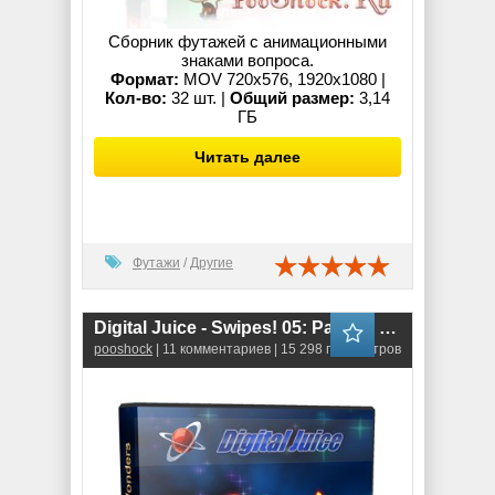
Сборник футажей с анимационными
знаками вопроса.
Формат:
MOV 720x576, 1920x1080 |
Кол-во:
32 шт. |
Общий размер:
3,14
ГБ
Читать далее
Футажи
/
Другие
Digital Juice - Swipes! 05: Particle Wonders
pooshock
| 11 комментариев | 15 298 просмотров