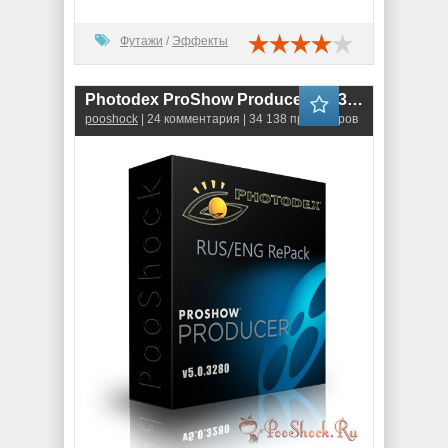
Футажи
/
Эффекты
Photodex ProShow Producer 5.0.3280 RUS + RePack
pooshock
| 24 комментария | 34 138 просмотров