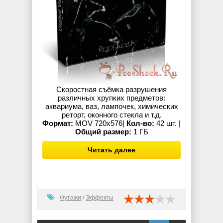
Скоростная съёмка разрушения
различных хрупких предметов:
аквариума, ваз, лампочек, химических
реторт, оконного стекла и т.д.
Формат:
MOV 720x576|
Кол-во:
42 шт. |
Общий размер:
1 ГБ
Читать далее
Футажи
/
Эффекты