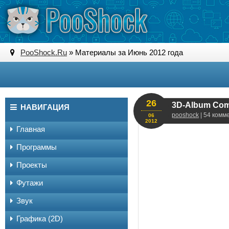
PooShock.Ru
» Материалы за Июнь 2012 года
26
3D-Album Comm
НАВИГАЦИЯ
pooshock
| 54 комм
06
2012
Главная
Программы
Проекты
Футажи
Звук
Графика (2D)