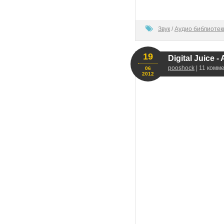
100
Звук
/
Аудио библиотек
19
Digital Juice 
pooshock
| 11 комм
06
2012