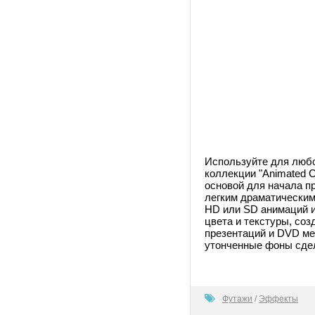
Используйте для любо
коллекции "Animated C
основой для начала п
легким драматическим 
HD или SD анимаций и 
цвета и текстуры, со
презентаций и DVD мен
утонченные фоны сде
100
Футажи
/
Эффекты