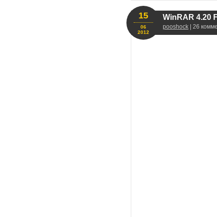
15
WinRAR 4.20 F
pooshock
| 26 комм
06
2012