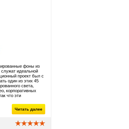
мированные фоны из
ии служат идеальной
ационный проект был с
ать один из этих 45
рованного света,
ео, корпоративных
ак что эти
Читать далее