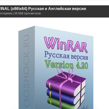
INAL (x86\x64) Русская и Английская версии
ентариев | 38 688 просмотров