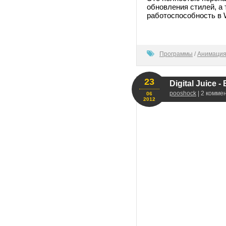
обновления стилей, а 
работоспособность в W
80
Программы
/
Анимация
23
Digital Juice -
pooshock
| 2 комме
06
2012