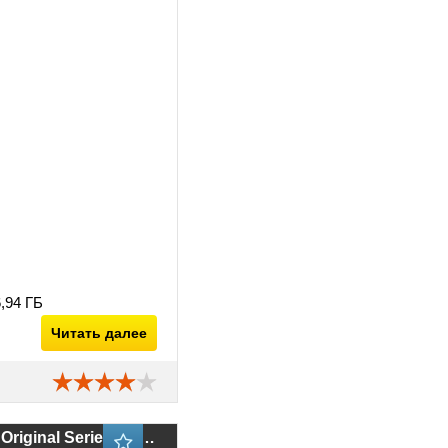
,94 ГБ
Читать далее
Различные звуки и эффекты Sound Ideas - BBC Sound Effects Library: Original Series vol.01-60 (WAV)