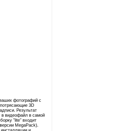
 ваших фотографий с
 потрясающие 3D
адписи. Результат
 в видеофайл в самой
сборку "lite" входит
 версии MegaPack).
 инсталляции и