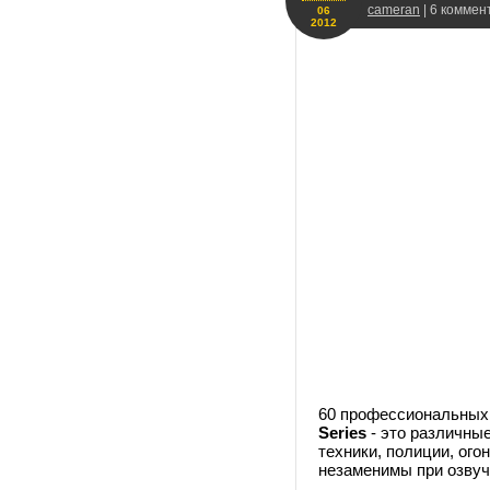
cameran
| 6 коммен
06
2012
60 профессиональных
Series
- это различные
техники, полиции, ого
незаменимы при озвуч