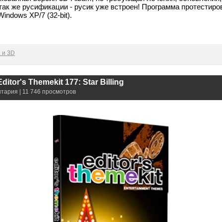
так же русификации - русик уже встроен! Программа протестиро
indows XP/7 (32-bit).
 и 3D
 Editor's Themekit 177: Star Billing
нтария | 11 746 просмотров