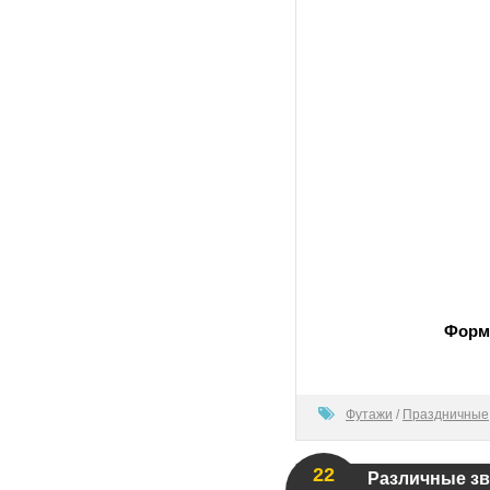
Форм
80
Футажи
/
Праздничные
22