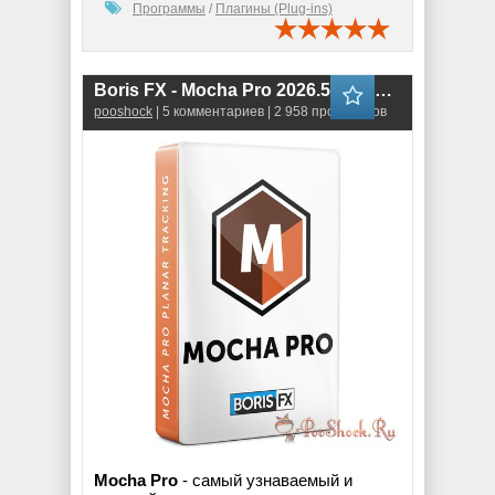
Программы
/
Плагины (Plug-ins)
Boris FX - Mocha Pro 2026.5 for Adobe & OFX RePack
pooshock
| 5 комментариев | 2 958 просмотров
Mocha Pro
- самый узнаваемый и