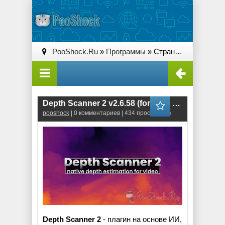
PooShock.Ru
»
Программы
» Страница 7
Depth Scanner 2 v2.6.58 (for After Effects)
pooshock
| 0 комментариев | 434 просмотров
Depth Scanner 2
- плагин на основе ИИ,