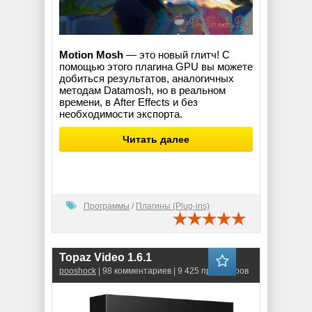
Motion Mosh
— это новый глитч! С
помощью этого плагина GPU вы можете
добиться результатов, аналогичных
методам Datamosh, но в реальном
времени, в After Effects и без
необходимости экспорта.
Читать далее
Программы
/
Плагины (Plug-ins)
Topaz Video 1.6.1
pooshock
| 98 комментариев | 9 425 просмотров