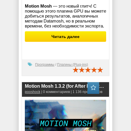
Motion Mosh
— это новый глитч! С
помощью этого плагина GPU вы можете
добиться результатов, аналогичных
методам Datamosh, но в реальном
времени, без необходимости экспорта.
Читать далее
Программы
/
Плагины (Plug-ins)
Motion Mosh 1.3.2 (for After Effects & Premiere Pro)
pooshock
| 0 комментариев | 1 136 просмотров