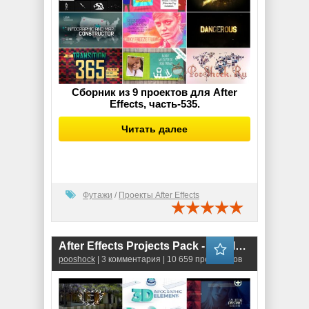
Сборник из 9 проектов для After
Effects, часть-535.
Читать далее
Футажи
/
Проекты After Effects
After Effects Projects Pack - 72 (Motion Array)
pooshock
| 3 комментария | 10 659 просмотров