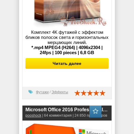
Комплект 4K футажей с эффектом
бликов полосок света и горизонтальных
мерцающих линий.
*.mp4 MPEG4 (H264) | 4096x2304 |
24fps | 100 pieces | 6,8 GB
Читать далее
Футажи
/
Эффекты
Microsoft Office 2016 Professional Plus (16.0.4639.1000)
pooshock
| 64 комментария | 24 850 просмотров