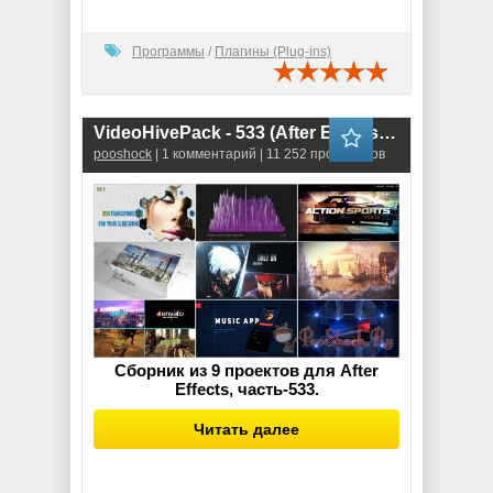
Программы
/
Плагины (Plug-ins)
VideoHivePack - 533 (After Effects Projects Pack)
pooshock
| 1 комментарий | 11 252 просмотров
Сборник из 9 проектов для After
Effects, часть-533.
Читать далее