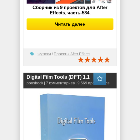
Сборник из 9 проектов для After
Effects, часть-534.
Читать далее
Футажи
/
Проекты After Effects
Digital Film Tools (DFT) 1.1
pooshock
| 7 комментариев | 9 569 просмотров