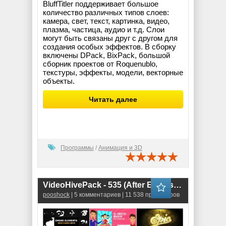
BluffTitler поддерживает большое
количество различных типов слоев:
камера, свет, текст, картинка, видео,
плазма, частица, аудио и т.д. Слои
могут быть связаны друг с другом для
создания особых эффектов. В сборку
включены DPack, BixPack, большой
сборник проектов от Roquenublo,
текстуры, эффекты, модели, векторные
объекты.
Читать далее
Программы
/
Анимация и 3D
VideoHivePack - 535 (After Effects Projects Pack)
pooshock
| 5 комментариев | 11 538 просмотров