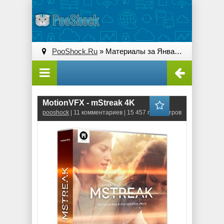
PooShock.Ru
» Материалы за Январь 2018 года
MotionVFX - mStreak 4K
pooshock
| 11 комментариев | 15 457 просмотров