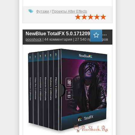
Футажи
/
Проекты After Effects
NewBlue TotalFX 5.0.171209 for Adobe (RePack)
pooshock
| 44 комментария | 27 540 просмотров