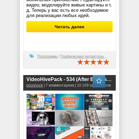
видео, моделируйте живые картины и т.
д. Теперь у вас есть все необходимое
для реализации любых идей.
Читать далее
Программы
/
Графические редакторы (2D)
VideoHivePack - 534 (After Effects Projects Pack)
pooshock
| 7 комментариев | 10 109 просмотров