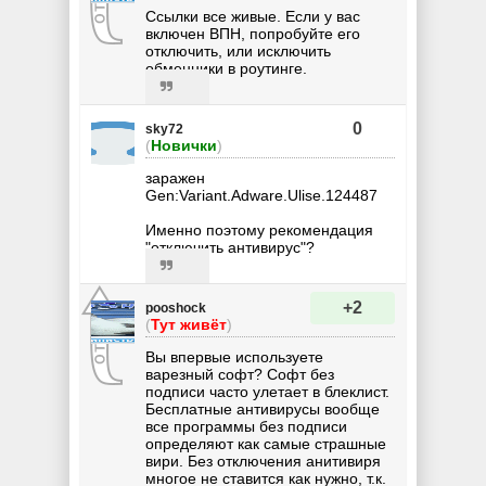
Ссылки все живые. Если у вас
включен ВПН, попробуйте его
отключить, или исключить
обменники в роутинге.
0
sky72
(
Новички
)
заражен
Gen:Variant.Adware.Ulise.124487
Именно поэтому рекомендация
"отключить антивирус"?
+2
pooshock
(
Тут живёт
)
Вы впервые используете
варезный софт? Софт без
подписи часто улетает в блеклист.
Бесплатные антивирусы вообще
все программы без подписи
определяют как самые страшные
вири. Без отключения анитивиря
многое не ставится как нужно, т.к.