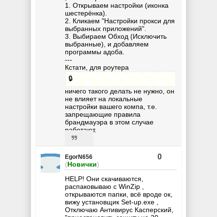
1. Открываем настройки (иконка
шестерёнка).
2. Кликаем "Настройки прокси для
выбранных приложений".
3. Выбираем Обход (Исключить
выбранные), и добавляем
программы адоба.
---
Кстати, для роутера
🔒
ничего такого делать не нужно, он
не влияет на локальные
настройки вашего компа, т.е.
запрещающие правила
брандмауэра в этом случае
работают.
0
EgorN656
(
Новички
)
HELP! Они скачиваются,
распаковываю с WinZip ,
открываются папки, всё вроде ок,
вижу установщик Set-up.exe ,
Отключаю Антивирус Касперский,