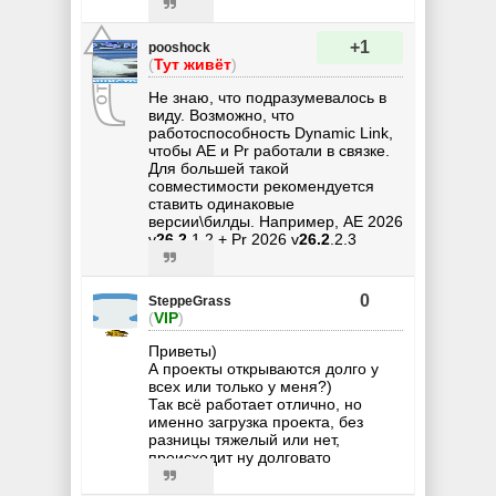
+1
pooshock
(
Тут живёт
)
Не знаю, что подразумевалось в
виду. Возможно, что
работоспособность Dynamic Link,
чтобы AE и Pr работали в связке.
Для большей такой
совместимости рекомендуется
ставить одинаковые
версии\билды. Например, AE 2026
v
26.2
.1.2 + Pr 2026 v
26.2
.2.3
0
SteppeGrass
(
VIP
)
Приветы)
А проекты открываются долго у
всех или только у меня?)
Так всё работает отлично, но
именно загрузка проекта, без
разницы тяжелый или нет,
происходит ну долговато