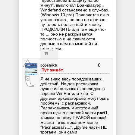
"приостановить защиту на 30
минут", выключил Брандмауэр ,
Windefend остановлено в службах.
(Windows 10 pro) Появляется окно
установщика , но оно не активно,
ну то есть нельзя найти кнопку
ПРОДОЛЖИТЬ или там ещё что-
то ... оно не раскрывается
полностью и не сдвигаются
данные в нём на мышкой ни
стрелками...
0
pooshock
(
Тут живёт
)
Я не знаю весь порядок ваших
действий. Но для распаковки
лучше использовать последнюю
версию WinRar или 7zip. С
другими архиваторами могут быть
проблемы с распаковкой.
Распаковывать многотомный
архив нужно с первой части
part1
,
кликом по нему ПРАВОЙ кнопкой
мышки - в контекстном меню
"Распаковать...". Другие части НЕ
трогаем, они сами