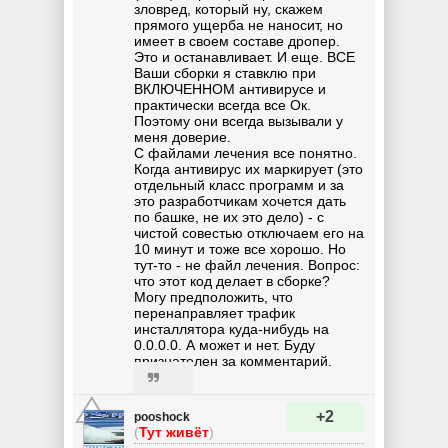
зловред, который ну, скажем
прямого ущерба не наносит, но
имеет в своем составе дропер.
Это и останавливает. И еще. ВСЕ
Ваши сборки я ставклю при
ВКЛЮЧЕННОМ антивирусе и
практически всегда все Ок.
Поэтому они всегда вызывали у
меня доверие.
С файлами лечения все понятно.
Когда антивирус их маркирует (это
отдельный класс программ и за
это разработчикам хочется дать
по башке, не их это дело) - с
чистой совестью отключаем его на
10 минут и тоже все хорошо. Но
тут-то - не файл лечения. Вопрос:
что этот код делает в сборке?
Могу предположить, что
перенаправляет трафик
инсталлятора куда-нибудь на
0.0.0.0. А может и нет. Буду
признателен за комментарий.
+2
pooshock
(
Тут живёт
)