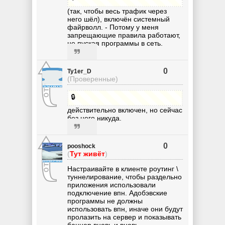
(так, чтобы весь трафик через
него шёл), включён системный
файрволл. - Потому у меня
запрещающие правила работают,
не пуская программы в сеть.
0
Ty1er_D
(Проверенные)
🔒
действительно включен, но сейчас
без него никуда.
0
pooshock
(
Тут живёт
)
Настраивайте в клиенте роутинг \
туннелирование, чтобы раздельно
приложения использовали
подключение впн. Адобэвские
программы не должны
использовать впн, иначе они будут
пролазить на сервер и показывать