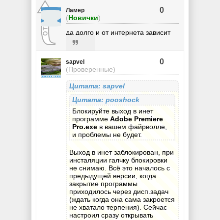
0
Ламер
(
Новички
)
да долго и от интернета зависит
0
sapvel
(Проверенные)
Цитата: sapvel
Цитата: pooshock
Блокируйте выход в инет
программе
Adobe Premiere
Pro.exe
в вашем файрволле,
и проблемы не будет.
Выход в инет заблокирован, при
инсталяции галчку блокировки
не снимаю. Всё это началось с
предыдущей версии, когда
закрытие программы
приходилось через дисп.задач
(ждать когда она сама закроется
не хватало терпения). Сейчас
настроил сразу открывать