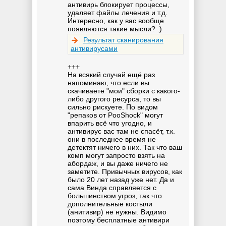
антивирь блокирует процессы,
удаляет файлы лечения и т.д.
Интересно, как у вас вообще
появляются такие мысли? :)
Результат сканирования
антивирусами
+++
На всякий случай ещё раз
напоминаю, что если вы
скачиваете "мои" сборки с какого-
либо другого ресурса, то вы
сильно рискуете. По видом
"репаков от PooShock" могут
впарить всё что угодно, и
антивирус вас там не спасёт, т.к.
они в последнее время не
детектят ничего в них. Так что ваш
комп могут запросто взять на
абордаж, и вы даже ничего не
заметите. Привычных вирусов, как
было 20 лет назад уже нет. Да и
сама Винда справляется с
большинством угроз, так что
дополнительные костыли
(анитивир) не нужны. Видимо
поэтому бесплатные антивири