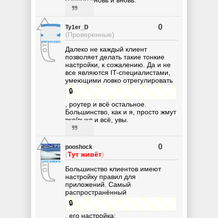
баннер вновь и вновь.
0
Ty1er_D
(Проверенные)
Далеко не каждый клиент
позволяет делать такие тонкие
настройки, к сожалению. Да и не
все являются IT-специалистами,
умеющими ловко отрегулировать
🔒
, роутер и всё остальное.
Большинство, как и я, просто жмут
вкл/выкл и всё, увы.
0
pooshock
(
Тут живёт
)
Большинство клиентов имеют
настройку правил для
приложений. Самый
распространённый
🔒
, его настройка: