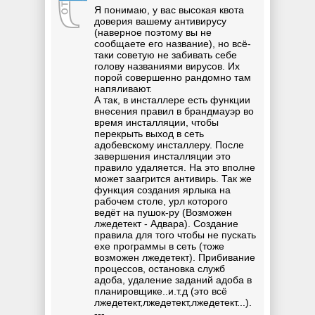
Я понимаю, у вас высокая квота
доверия вашему антивирусу
(наверное поэтому вы не
сообщаете его название), но всё-
таки советую не забивать себе
голову названиями вирусов. Их
порой совершенно рандомно там
напяливают.
А так, в инсталлере есть функции
внесения правил в брандмауэр во
время инсталляции, чтобы
перекрыть выход в сеть
адобевскому инсталлеру. После
завершения инсталляции это
правило удаляется. На это вполне
может заагрится антивирь. Так же
функция создания ярлыка на
рабочем столе, урл которого
ведёт на пушок-ру (Возможен
лжедетект - Адвара). Создание
правила для того чтобы не пускать
exe программы в сеть (тоже
возможен лжедетект). Прибивание
процессов, остановка служб
адоба, удаление заданий адоба в
планировщике..и.т.д (это всё
лжедетект,лжедетект,лжедетект...).
---