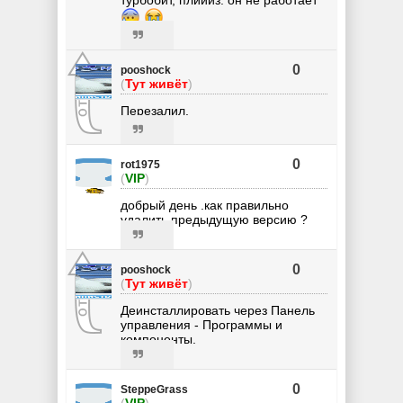
0
pooshock
(
Тут живёт
)
Перезалил.
0
rot1975
(
VIP
)
добрый день .как правильно
удалить предыдущую версию ?
0
pooshock
(
Тут живёт
)
Деинсталлировать через Панель
управления - Программы и
компоненты.
0
SteppeGrass
(
VIP
)