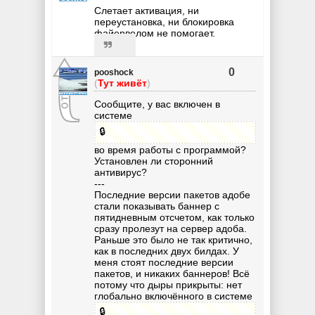
Слетает активация, ни
переустановка, ни блокировка
файерволом не помогает.
0
pooshock
(
Тут живёт
)
Сообщите, у вас включен в
системе
🔒
во время работы с программой?
Установлен ли сторонний
антивирус?
---
Последние версии пакетов адобе
стали показывать баннер с
пятидневным отсчетом, как только
сразу пролезут на сервер адоба.
Раньше это было не так критично,
как в последних двух билдах. У
меня стоят последние версии
пакетов, и никаких баннеров! Всё
потому что дыры прикрыты: нет
глобально включённого в системе
🔒