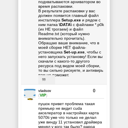
подхватываются архиватором во
время распаковки.
В результате распаковки у вас
должен появится главный файл
инсталлера
Setup.exe
и рядом с
ним папка
\DATA\
с файлами *.p0k
(их НЕ трогаем) и файл
Readme.txt (который нужно
внимательно прочитать).
Обращаю ваше внимание, что в
моей сборке НЕТ файла-
установщика
Set-up.exe
, чтобы с
него запускать установку! Если вы
скачали с какого-то другого
ресурса под видом моей сборки,
то вы сильно рискуете, и антивирь
вам не поможет.
0
vladsov
(
VIP
)
пушок привет проблема такая
премьер не видит cuda
акселератор в настройках карта
5070ti уже что только не делал
уже винду 11 установил драйвера
менял у кого так было? рарод