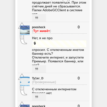
продолжает появляться. При этом
счётчик дней не сбрасывается.
Папки AdobeGCClient в системе
нет.
0
pooshock
(
Тут живёт
)
Нет, я не про
🔒
спросил. С отключенным инетом
баннер есть?
Отключите интернет, и запустите
Премьер. Появился баннер, или
нет?
0
Ty1er_D
(Проверенные)
С отключенным интернетом
баннера нет.
0
pooshock