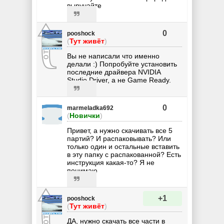
выручайте
0
pooshock
(
Тут живёт
)
Вы не написали что именно
делали :) Попробуйте установить
последние драйвера NVIDIA
Studio Driver, а не Game Ready.
0
marmeladka692
(
Новички
)
Привет, а нужно скачивать все 5
партий? И распаковывать? Или
только один и остальные вставить
в эту папку с распакованной? Есть
инструкция какая-то? Я не
понимаю
+1
pooshock
(
Тут живёт
)
ДА, нужно скачать все части в