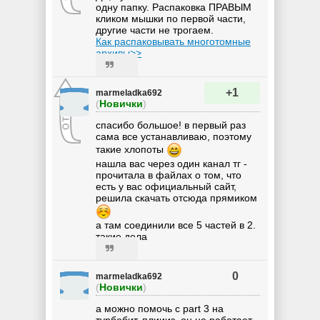
одну папку. Распаковка ПРАВЫМ
кликом мышки по первой части,
другие части не трогаем.
Как распаковывать многотомные
архивы>>
+1
marmeladka692
(
Новички
)
спасибо большое! в первый раз
сама все устанавливаю, поэтому
такие хлопоты
нашла вас через один канал тг -
прочитала в файлах о том, что
есть у вас официальный сайт,
решила скачать отсюда прямиком
а там соединили все 5 частей в 2.
такие дела
0
marmeladka692
(
Новички
)
а можно помочь с part 3 на
турбобит, плиииз. он не работает