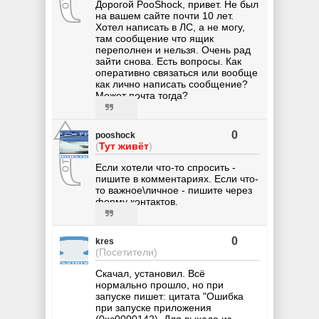
Дорогой PooShock, привет. Не был
на вашем сайте почти 10 лет.
Хотел написать в ЛС, а не могу,
там сообщение что ящик
переполнен и нельзя. Очень рад
зайти снова. Есть вопросы. Как
оперативно связаться или вообще
как лично написать сообщение?
Может почта тогда?
0
pooshock
(
Тут живёт
)
Если хотели что-то спросить -
пишите в комментариях. Если что-
то важное\личное - пишите через
форму контактов.
0
kres
(Посетители)
Скачал, установил. Всё
нормально прошло, но при
запуске пишет: цитата "Ошибка
при запуске приложения
(0хс0000142). Для выхода из