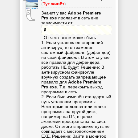
(
Тут живёт
)
Значит у вас
Adobe Premiere
Pro.exe
пролазит в сеть вне
зависимости от
🔒
. От чего такое может быть:
1. Если установлен сторонний
антивирус, то он заменил
системный файрволл (дефендер)
на свой файрволл. В этом случае
все правила для дефендера
работать НЕ будут. Решение: В
антивирусном файрволле
вручную создать запрещающее
правило для
Adobe Premiere
Pro.exe
. Т.е. перекрыть выход
программе в сеть.
2. Если был изменён стандартный
путь установки программы.
Некоторые пользователи ставят
программы на другой диск,
например на D:\, в целях
экономии пространства на сист.
диске. От этого в правиле путь не
совпадает с местоположением
EXE. Решение: Зайти в монитор