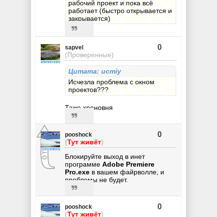
рабочий проект и пока всё
работает (быстро открывается и
закрывается)
0
sapvel
(Проверенные)
Цитата: ucmiy
Исчезла проблема с окном
проектов???
Таже хреновня
0
pooshock
(
Тут живёт
)
Блокируйте выход в инет
программе
Adobe Premiere
Pro.exe
в вашем файрволле, и
проблемы не будет.
0
pooshock
(
Тут живёт
)