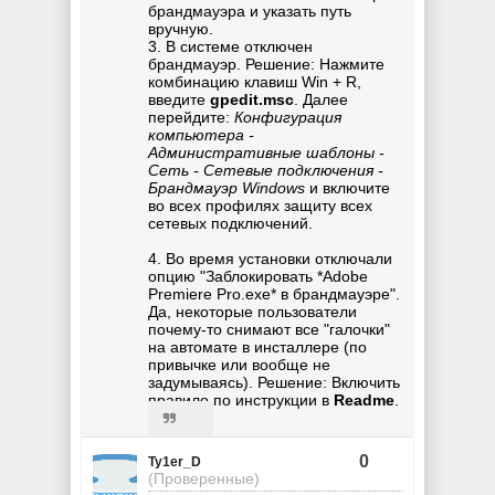
брандмауэра и указать путь
вручную.
3. В системе отключен
брандмауэр. Решение: Нажмите
комбинацию клавиш Win + R,
введите
gpedit.msc
. Далее
перейдите:
Конфигурация
компьютера -
Административные шаблоны -
Сеть - Сетевые подключения -
Брандмауэр Windows
и включите
во всех профилях защиту всех
сетевых подключений.
4. Во время установки отключали
опцию "Заблокировать *Adobe
Premiere Pro.exe* в брандмауэре".
Да, некоторые пользователи
почему-то снимают все "галочки"
на автомате в инсталлере (по
привычке или вообще не
задумываясь). Решение: Включить
правило по инструкции в
Readme
.
0
Ty1er_D
(Проверенные)