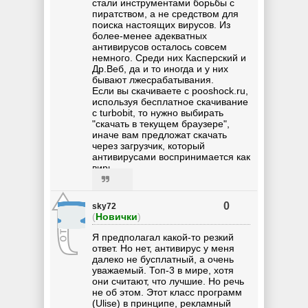
стали инструментами борьбы с
пиратством, а не средством для
поиска настоящих вирусов. Из
более-менее адекватных
антивирусов осталось совсем
немного. Среди них Касперский и
Др.Веб, да и то иногда и у них
бывают лжесрабатывания.
Если вы скачиваете с pooshock.ru,
используя бесплатное скачивание
с turbobit, то нужно выбирать
"скачать в текущем браузере",
иначе вам предложат скачать
через загрузчик, который
антивирусами воспринимается как
вирь.
0
sky72
(
Новички
)
Я предполагал какой-то резкий
ответ. Но нет, антивирус у меня
далеко не бусплатный, а очень
уважаемый. Топ-3 в мире, хотя
они считают, что лучшие. Но речь
не об этом. Этот класс программ
(Ulise) в принципе, рекламный