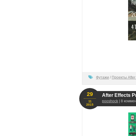
100
Футажи
/
Проекты After 
29
After Effects P
pooshock
| 8 комме
11
2015