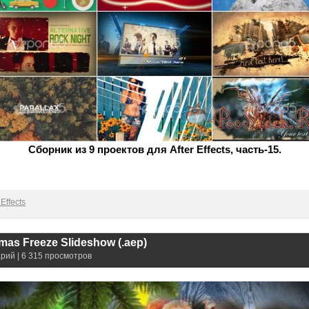
Сборник из 9 проектов для After Effects, часть-15.
Effects
mas Freeze Slideshow (.aep)
рий | 6 315 просмотров