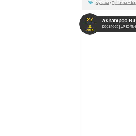
100
Футажи
/
Проекты After 
27
Ashampoo Burn
pooshock
| 19 комм
11
2015