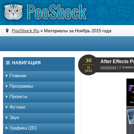
PooShock.Ru
» Материалы за Ноябрь 2015 года
30
After Effects P
НАВИГАЦИЯ
pooshock
| 2 комме
11
2015
Главная
Программы
Проекты
Футажи
Звук
Графика (2D)