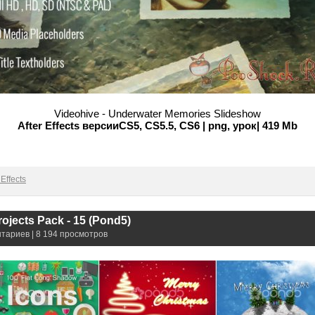
Videohive - Underwater Memories Slideshow
After Effects версииCS5, CS5.5, CS6 | png, урок| 419 Mb
Effects
rojects Pack - 15 (Pond5)
нтариев | 8 194 просмотров