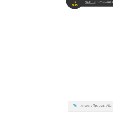
NeXuS
| 0 коммента
11
2015
100
Футажи
/
Проекты After 