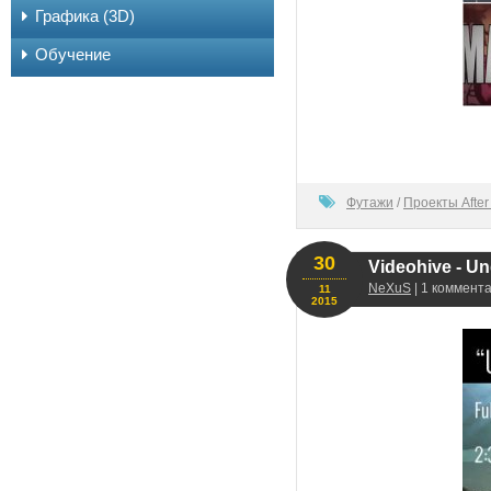
Графика (3D)
Обучение
100
Футажи
/
Проекты After 
30
Videohive - Un
NeXuS
| 1 коммента
11
2015