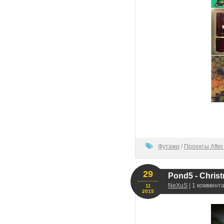
100
Футажи
/
Проекты After 
29
Pond5 - Christ
NeXuS
| 1 коммента
11
2015