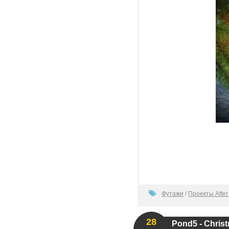
100
Футажи
/
Проекты After 
28
Pond5 - Chris