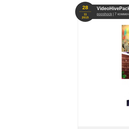
28
VideoHivePack 
pooshock
| 7 комме
11
2015