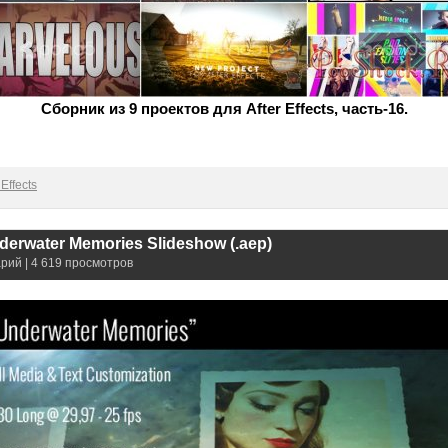
Сборник из 9 проектов для After Effects, часть-16.
Effects
derwater Memories Slideshow (.aep)
рий | 4 619 просмотров