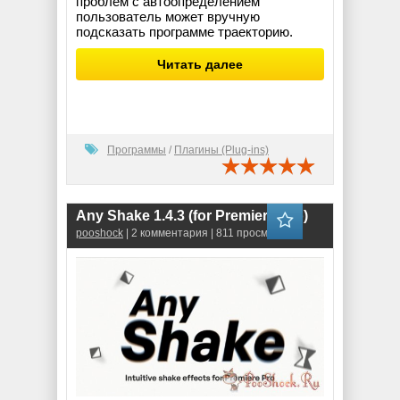
проблем с автоопределением
пользователь может вручную
подсказать программе траекторию.
Читать далее
Программы
/
Плагины (Plug-ins)
Any Shake 1.4.3 (for Premiere Pro)
pooshock
| 2 комментария | 811 просмотров