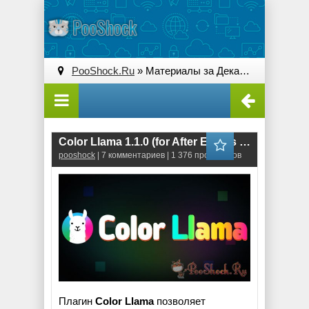
PooShock.Ru
» Материалы за Декабрь 2025 года
Color Llama 1.1.0 (for After Effects & Premiere Pro)
pooshock
| 7 комментариев | 1 376 просмотров
Плагин
Color Llama
позволяет