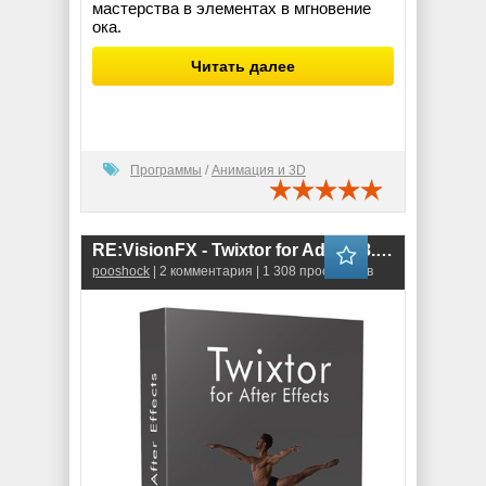
мастерства в элементах в мгновение
ока.
Читать далее
Программы
/
Анимация и 3D
RE:VisionFX - Twixtor for Adobe 8.1.1
pooshock
| 2 комментария | 1 308 просмотров