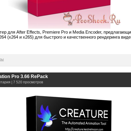
р для After Effects, Premiere Pro и Media Encoder, предлагающ
264 (x264 и x265) для быстрого и качественного рендеринга виде
ры
ation Pro 3.66 RePack
нтария | 7 520 просмотров