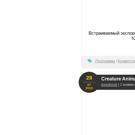
Встраиваемый экспорте
h
100
Программы
/
Конверто
28
Creature Anim
pooshock
| 2 комме
07
2019