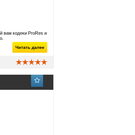
ий вам кодеки ProRes и
о.
Читать далее