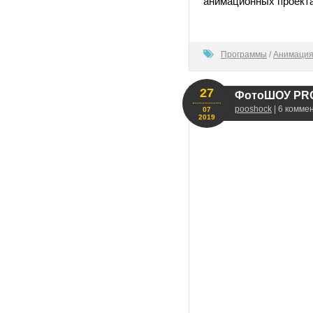
анимационных проектах 
100
Программы
/
Анимация
27
ФотоШОУ PRO
pooshock
| 6 комме
07
2019