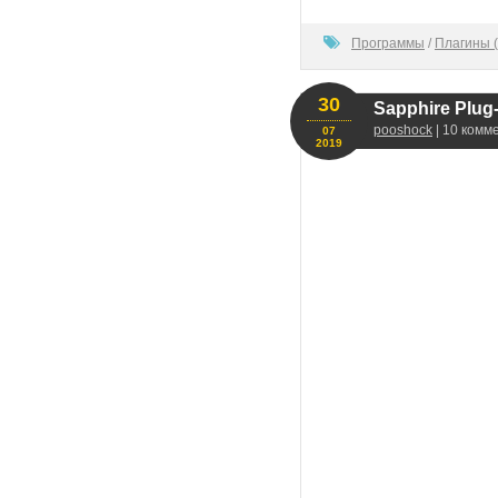
100
Программы
/
Плагины (
30
Sapphire Plug-i
pooshock
| 10 комм
07
2019