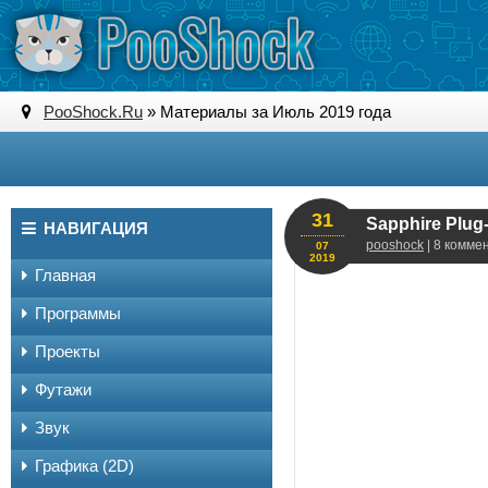
PooShock.Ru
» Материалы за Июль 2019 года
31
Sapphire Plug-
НАВИГАЦИЯ
pooshock
| 8 комме
07
2019
Главная
Программы
Проекты
Футажи
Звук
Графика (2D)