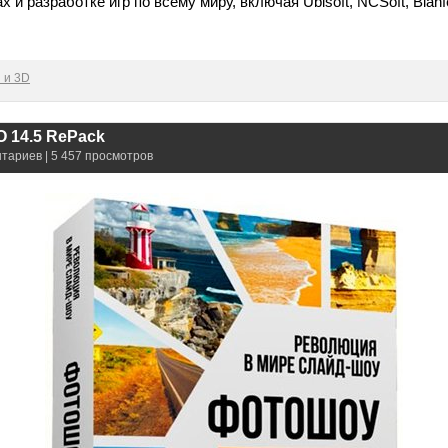
и разработке игр по всему миру, включая Ubisoft, NCSoft, Bianfe
 и 3D
 14.5 RePack
нтариев | 5 457 просмотров