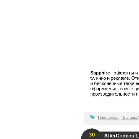
Sapphire
- эффекты и
tv, кино и рекламе. О
и бесконечные творче
оформление, новые ц
производительности п
100
Программы
/
Плагины (
30
AfterCodecs 1.