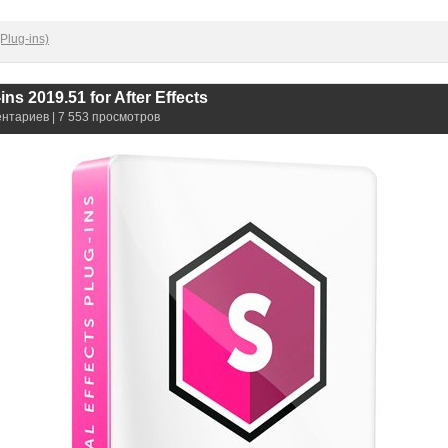
Plug-ins)
ns 2019.51 for After Effects
ентариев | 7 553 просмотров