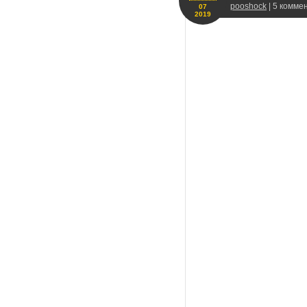
pooshock
| 5 комме
07
2019