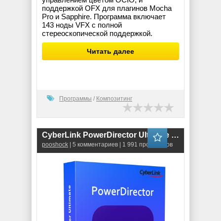
поддержкой OFX для плагинов Mocha
Pro и Sapphire. Программа включает
143 ноды VFX с полной
стереоскопической поддержкой.
Читать далее
Программы
/
Композитинг
CyberLink PowerDirector Ultimate 21.4.2812.0
pooshock
| 5 комментариев | 1 991 просмотров