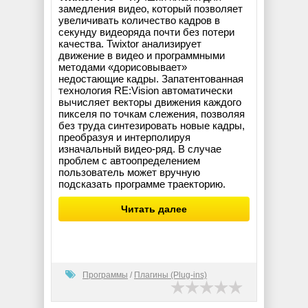
замедления видео, который позволяет
увеличивать количество кадров в
секунду видеоряда почти без потери
качества. Twixtor анализирует
движение в видео и программными
методами «дорисовывает»
недостающие кадры. Запатентованная
технология RE:Vision автоматически
вычисляет векторы движения каждого
пикселя по точкам слежения, позволяя
без труда синтезировать новые кадры,
преобразуя и интерполируя
изначальный видео-ряд. В случае
проблем с автоопределением
пользователь может вручную
подсказать программе траекторию.
Читать далее
Программы
/
Плагины (Plug-ins)