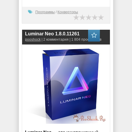
Программы
/
Конверторы
Luminar Neo 1.8.0.11261
pooshock
| 2 комментария | 1 804 просмотров