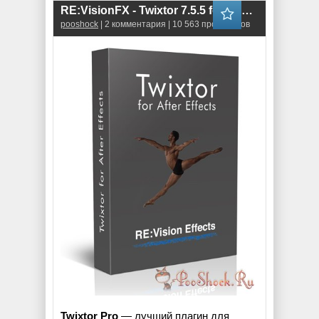
RE:VisionFX - Twixtor 7.5.5 for Adobe
pooshock
| 2 комментария | 10 563 просмотров
Twixtor Pro
— лучший плагин для