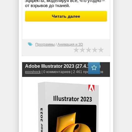
эффекты, моделируя все, что угодно –
от взрывов до тканей.
Читать далее
Программы
/
Анимация и 3D
Adobe Illustrator 2023 (27.4.1.672)
pooshock
| 0 комментариев | 2 461 просмотров