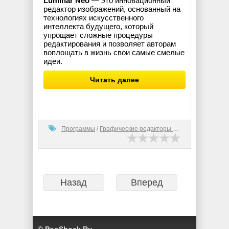
Luminar Neo
— это инновационный
редактор изображений, основанный на
технологиях искусственного
интеллекта будущего, который
упрощает сложные процедуры
редактирования и позволяет авторам
воплощать в жизнь свои самые смелые
идеи.
Читать далее
Программы
/
Графические редакторы (2D)
Назад
Вперед
© PooShock.Ru