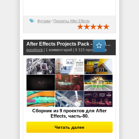
Футажи
/
Проекты After Effects
After Effects Projects Pack - 80 (Motion Array)
pooshock
| 1 комментарий | 9 315 просмотров
Сборник из 9 проектов для After
Effects, часть-80.
Читать далее