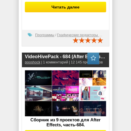
Читать далее
Программы
/
Графические редакторы (2D)
VideoHivePack - 684 (After Effects Projects Pack)
pooshock
| 1 комментарий | 12 145 просмотров
Сборник из 9 проектов для After
Effects, часть-684.