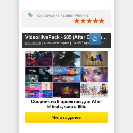
Программы
/
Плагины (Plug-ins)
VideoHivePack - 685 (After Effects Projects Pack)
pooshock
| 4 комментария | 10 657 просмотров
Сборник из 9 проектов для After
Effects, часть-685.
Читать далее