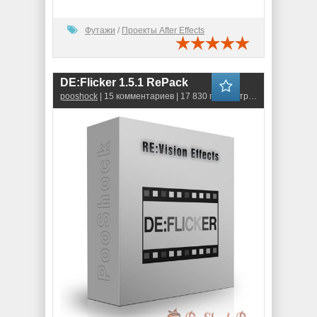
Футажи
/
Проекты After Effects
DE:Flicker 1.5.1 RePack
pooshock
| 15 комментариев | 17 830 просмотров