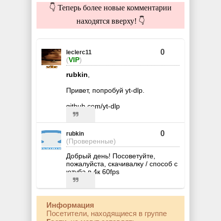
👇 Теперь более новые комментарии
находятся вверху! 👇
0
leclerc11
(
VIP
)
rubkin
,
Привет, попробуй yt-dlp.
github.com/yt-dlp
0
rubkin
(Проверенные)
Добрый день! Посоветуйте,
пожалуйста, скачивалку / способ с
ютуба в 4к 60fps
Информация
Посетители, находящиеся в группе