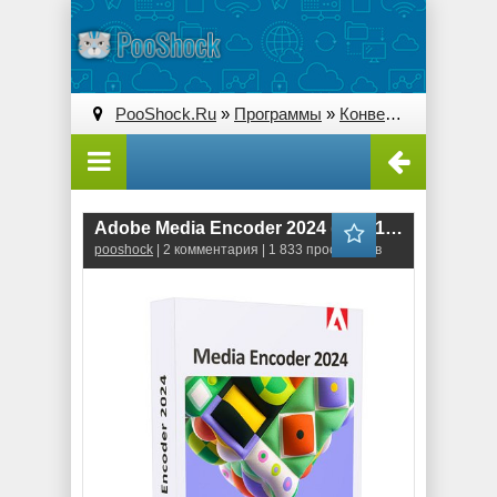
PooShock.Ru
»
Программы
»
Конверторы
» Adobe 
Adobe Media Encoder 2024 (24.4.1.002)
pooshock
| 2 комментария | 1 833 просмотров