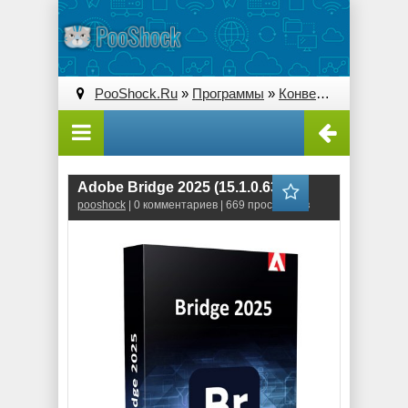
PooShock.Ru
»
Программы
»
Конверторы
» Adobe 
Adobe Bridge 2025 (15.1.0.635)
pooshock
| 0 комментариев | 669 просмотров