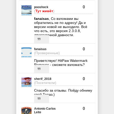
0
pooshock
(
Тут живёт
)
fanaisas
, Со взломами вы
обратились не по адресу! Да и
версии новой не выходило. Всё
что есть, это версия 2.3.0.8,
двухгодичной давности.
0
fanaisas
(Проверенные)
Приветствую! HitPaw Watermark
Remover - сможете взломать?
0
sherif_2018
(Посетители)
Спасибо за отзывы. Пойду обниму
свой Топаз.)
0
Antonio Carlos
Leite