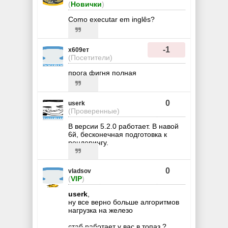
(
Новички
)
Como executar em inglês?
-1
х609ет
(Посетители)
прога фигня полная
0
userk
(Проверенные)
В версии 5.2.0 работает. В навой
6й, бесконечная подготовка к
рендерингу.
0
vladsov
(
VIP
)
userk
,
ну все верно больше алгоритмов
нагрузка на железо
стаб работает у вас в топаз ?