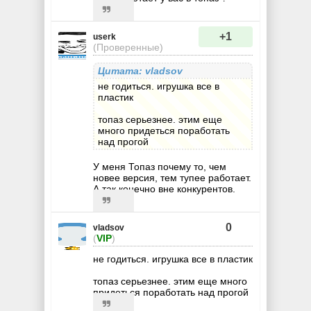
+1
userk
(Проверенные)
Цитата: vladsov
не годиться. игрушка все в
пластик
топаз серьезнее. этим еще
много придеться поработать
над прогой
У меня Топаз почему то, чем
новее версия, тем тупее работает.
А так конечно вне конкурентов.
0
vladsov
(
VIP
)
не годиться. игрушка все в пластик
топаз серьезнее. этим еще много
придеться поработать над прогой