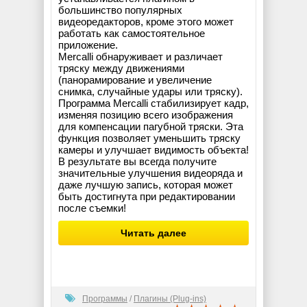
большинство популярных
видеоредакторов, кроме этого может
работать как самостоятельное
приложение.
Mercalli обнаруживает и различает
тряску между движениями
(панорамирование и увеличение
снимка, случайные удары или тряску).
Программа Mercalli стабилизирует кадр,
изменяя позицию всего изображения
для компенсации пагубной тряски. Эта
функция позволяет уменьшить тряску
камеры и улучшает видимость объекта!
В результате вы всегда получите
значительные улучшения видеоряда и
даже лучшую запись, которая может
быть достигнута при редактировании
после съемки!
Читать далее
Программы
/
Плагины (Plug-ins)