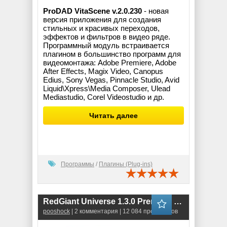
ProDAD VitaScene v.2.0.230
- новая
версия приложения для создания
стильных и красивых переходов,
эффектов и фильтров в видео ряде.
Программный модуль встраивается
плагином в большинство программ для
видеомонтажа: Adobe Premiere, Adobe
After Effects, Magix Video, Canopus
Edius, Sony Vegas, Pinnacle Studio, Avid
Liquid\Xpress\Media Composer, Ulead
Mediastudio, Corel Videostudio и др.
Читать далее
Программы
/
Плагины (Plug-ins)
RedGiant Universe 1.3.0 Premium for AE
pooshock
| 2 комментария | 12 084 просмотров