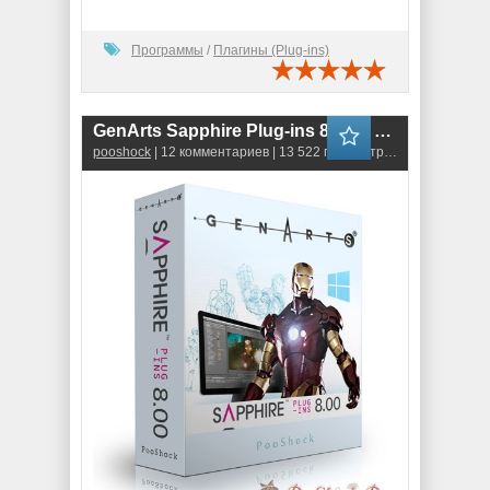
Программы
/
Плагины (Plug-ins)
GenArts Sapphire Plug-ins 8.0 for AE & OFX (RePack)
pooshock
| 12 комментариев | 13 522 просмотров