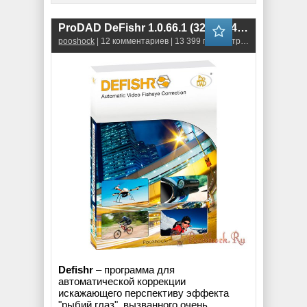
ProDAD DeFishr 1.0.66.1 (32-bit\64-bit)
pooshock
| 12 комментариев | 13 399 просмотров
Defishr
– программа для
автоматической коррекции
искажающего перспективу эффекта
"рыбий глаз", вызванного очень