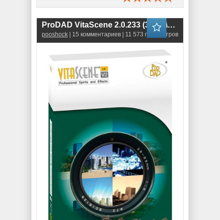
ProDAD VitaScene 2.0.233 (32-bit\64-bit)
pooshock
| 15 комментариев | 11 573 просмотров