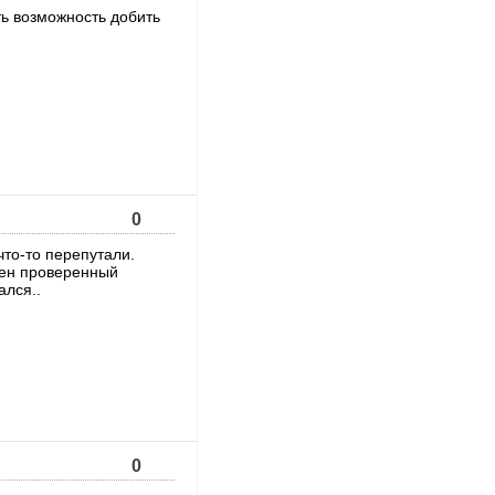
ть возможность добить
0
что-то перепутали.
жен проверенный
ался..
0