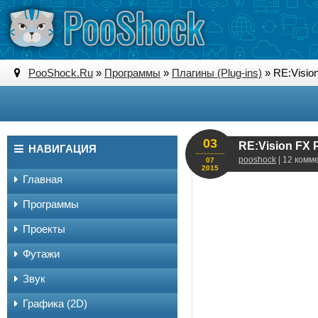
PooShock.Ru
»
Программы
»
Плагины (Plug-ins)
» RE:Vision
03
RE:Vision FX 
НАВИГАЦИЯ
pooshock
| 12 комм
07
2015
Главная
Программы
Проекты
Футажи
Звук
Графика (2D)