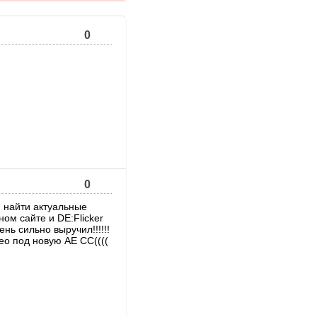
0
0
я найти актуальные
ом сайте и DE:Flicker
ень сильно выручил!!!!!!
deo под новую АЕ СС((((