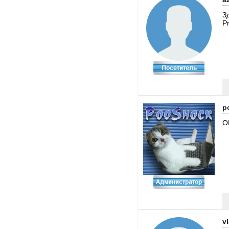
З
P
p
О
v