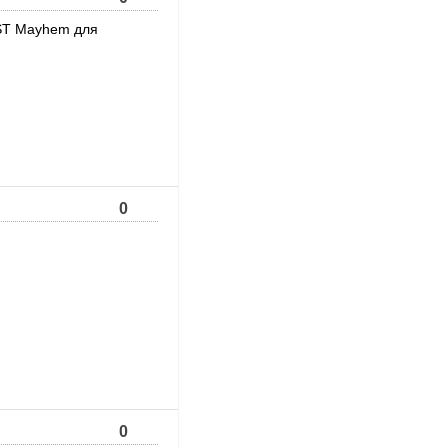
SST Mayhem для
0
0