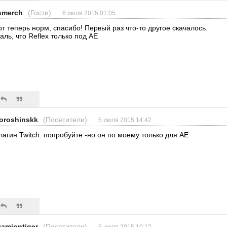
smerch
(Гости)
6 июля 2015 01:05
от теперь норм, спасибо! Первый раз что-то другое скачалось.
аль, что Reflex только под AE
oroshinskk
(Посетители)
5 июля 2015 14:42
лагин Twitch. попробуйте -но он по моему только для АЕ
zamjontiger
(Посетители)
5 июля 2015 10:12