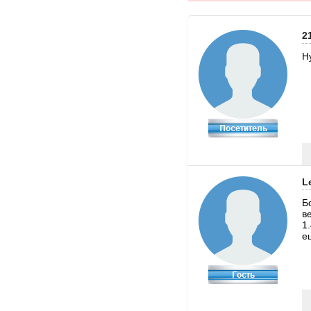
2
Н
L
Б
в
1
е