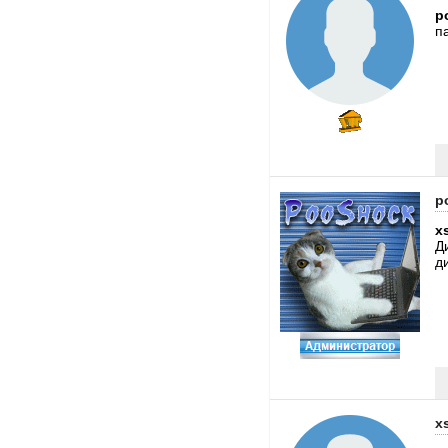
p
п
p
x
Д
д
x