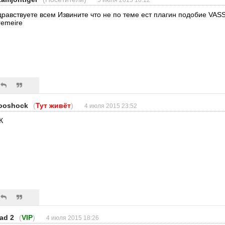
дравствуете всем Извините что не по теме ест плагин подобие VA
remeire
ooshock
(
Тут живёт
)
4 июля 2015 23:52
К
lad 2
(
VIP
)
4 июля 2015 18:26