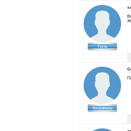
x
В
Ж
G
П
a