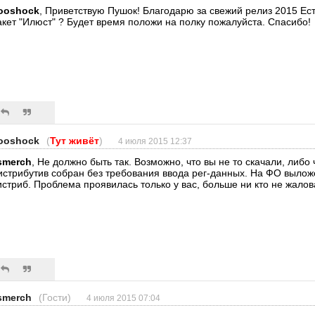
ooshock
, Приветствую Пушок! Благодарю за свежий релиз 2015 Ес
акет "Илюст" ? Будет время положи на полку пожалуйста. Спасибо!
ooshock
(
Тут живёт
)
4 июля 2015 12:37
smerch
, Не должно быть так. Возможно, что вы не то скачали, либо 
истрибутив собран без требования ввода рег-данных. На ФО выло
истриб. Проблема проявилась только у вас, больше ни кто не жалов
smerch
(Гости)
4 июля 2015 07:04