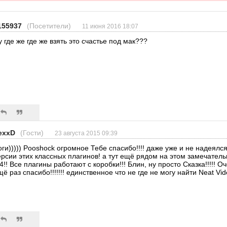
155937
(Посетители)
11 июня 2016 18:07
у где же где же взять это счастье под мак???
exxD
(Гости)
23 августа 2015 09:39
оги))))) Pooshock огромное Тебе спасибо!!!! даже уже и не надеялс
ерсии этих классных плагинов! а тут ещё рядом на этом замечательн
.4!! Все плагины работают с коробки!!! Блин, ну просто Сказка!!!!! Оч
щё раз спасибо!!!!!!! единственное что не где не могу найти Neat Vi