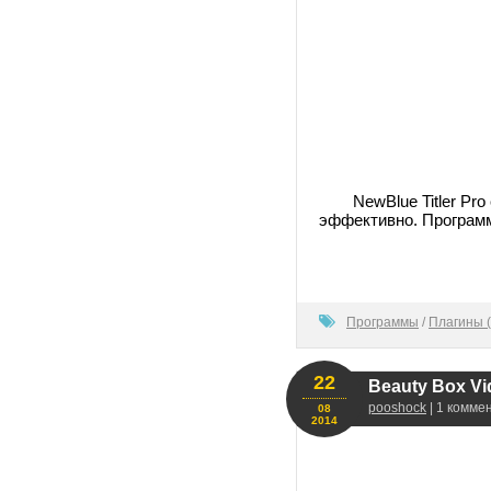
NewBlue Titler P
эффективно. Программа
100
Программы
/
Плагины (
22
Beauty Box Vid
pooshock
| 1 комме
08
2014