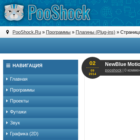
PooShock.Ru
»
Программы
»
Плагины (Plug-ins)
» Страница
02
NewBlue Motio
НАВИГАЦИЯ
pooshock
| 0 комме
09
2014
Главная
Программы
Проекты
Футажи
Звук
Графика (2D)