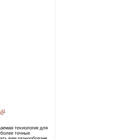
даемая технология для
 более точные
дать вам разнообразие