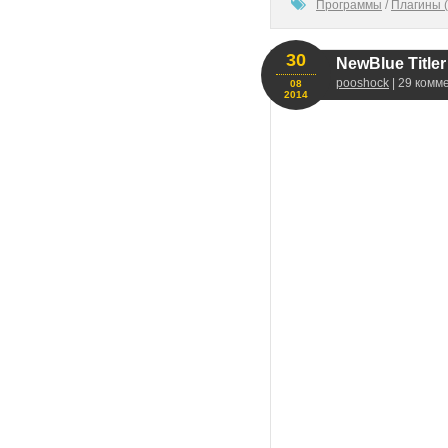
100
Программы
/
Плагины (
30
NewBlue Titler
pooshock
| 29 комм
08
2014