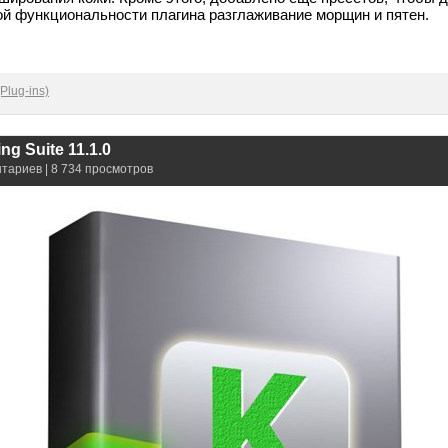
ой функциональности плагина разглаживание морщин и пятен.
Plug-ins)
ng Suite 11.1.0
нтариев | 8 734 просмотров