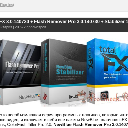
Plug-ins)
X 3.0.140730 + Flash Remover Pro 3.0.140730 + Stabilizer 
ентария | 20 572 просмотров
 это всеобъемлющая серия программных плагинов, которые инте
в видео, и включает в себя все пакеты NewBlue-плагинов: cFX 
ns, ColorFast, Titler Pro 2.0.
NewBlue Flash Remover Pro 3.0.140