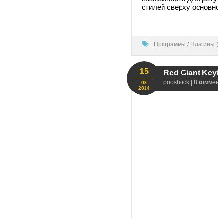
стилей сверху основн
100
Программы
/
Плагины (
15
Red Giant Keyi
pooshock
| 8 комме
08
2014