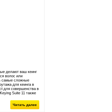
ые делают ваш кеинг
ся волос или
ть самые сложные
футажа для кеинга в
ect для совершенства в
Keying Suite 11 также
Читать далее