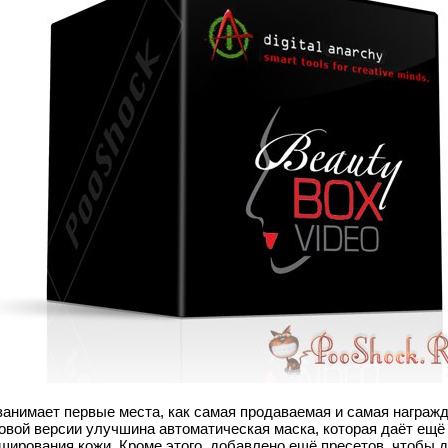
анимает первые места, как самая продаваемая и самая награж
новой версии улучшина автоматическая маска, которая даёт ещё
ширования кожи. Кроме этого, добавлено ещё пресетов, чтобы 