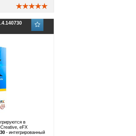
1.4.140730
грируются в
Creative, eFX
730
- интегрированный