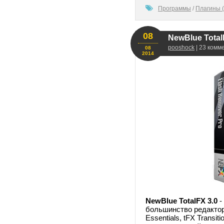
100
Программы
/
Плагины (
08
NewBlue TotalF
pooshock
| 23 комм
08
2014
NewBlue TotalFX 3.0
-
большинство редакторо
Essentials, tFX Transitio