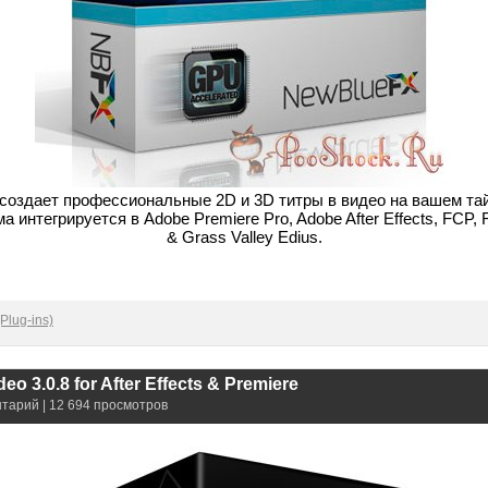
ro создает профессиональные 2D и 3D титры в видео на вашем та
 интегрируется в Adobe Premiere Pro, Adobe After Effects, FCP, 
& Grass Valley Edius.
Plug-ins)
eo 3.0.8 for After Effects & Premiere
нтарий | 12 694 просмотров