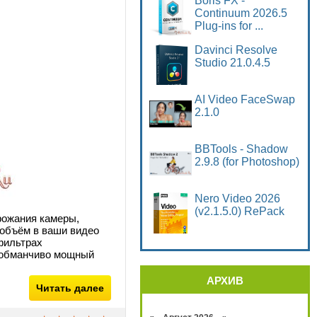
Boris FX -
Continuum 2026.5
Plug-ins for ...
Davinci Resolve
Studio 21.0.4.5
AI Video FaceSwap
2.1.0
BBTools - Shadow
2.9.8 (for Photoshop)
Nero Video 2026
(v2.1.5.0) RePack
рожания камеры,
 объём в ваши видео
фильтрах
 обманчиво мощный
АРХИВ
Читать далее