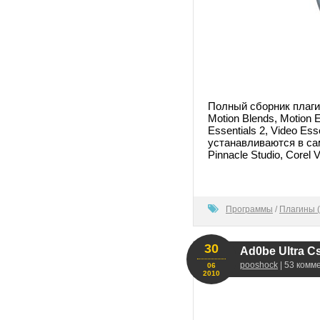
Полный сборник плагинов
Motion Blends, Motion Ef
Essentials 2, Video E
устанавливаются в са
Pinnacle Studio, Corel 
100
Программы
/
Плагины (
30
Ad0be Ultra Cs
pooshock
| 53 комм
06
2010