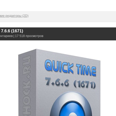
кие редакторы (2D)
7.6.6 (1671)
ентариев | 17 518 просмотров