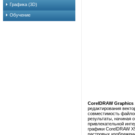
Графика (3D)
Обучение
CorelDRAW Graphics 
редактирования векто
совместимость файлов
результаты, начиная 
привлекательной интер
графики CorelDRAW X5
растровых изображени