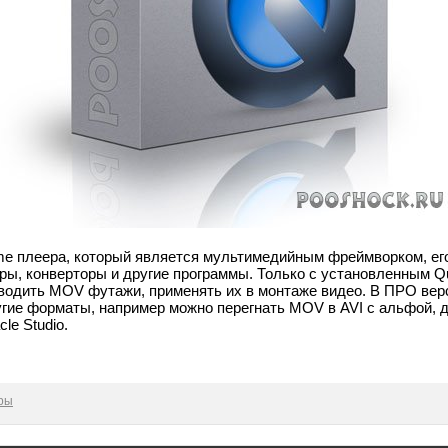
me плеера, который является мультимедийным фреймворком, ег
ры, конверторы и другие программы. Только с установленным Q
водить MOV футажи, применять их в монтаже видео. В ПРО вер
угие форматы, например можно перегнать MOV в AVI с альфой,
le Studio.
ры