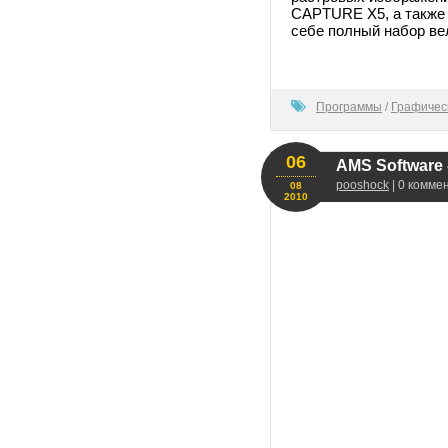
CAPTURE X5, а также 
себе полный набор ве
100
Программы
/
Графичес
06
AMS Software -
pooshock
| 0 комме
08
2010