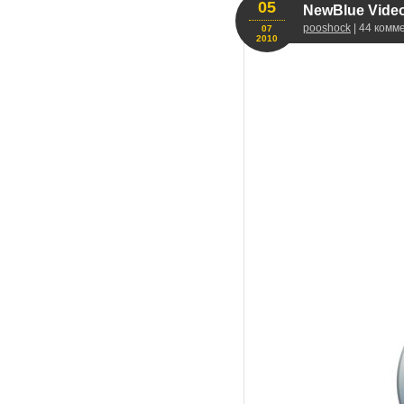
05
NewBlue VideoF
pooshock
| 44 комм
07
2010