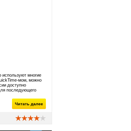
о используют многие
uickTime-мом, можно
сии доступно
 для последующего
Читать далее