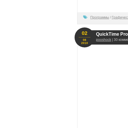
100
Программы
/
Графичес
02
QuickTime Pro 
pooshock
| 30 комм
08
2010