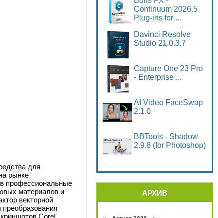
Boris FX -
Continuum 2026.5
Plug-ins for ...
Davinci Resolve
Studio 21.0.3.7
Capture One 23 Pro
- Enterprise ...
AI Video FaceSwap
2.1.0
BBTools - Shadow
2.9.8 (for Photoshop)
редства для
на рынке
и в профессиональные
говых материалов и
АРХИВ
актор векторной
я преобразования
криншотов Corel