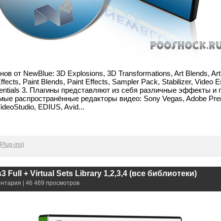
 от NewBlue: 3D Explosions, 3D Transformations, Art Blends, Art E
fects, Paint Blends, Paint Effects, Sampler Pack, Stabilizer, Video E
ssentials 3. Плагины представляют из себя различные эффекты и
мые распространённые редакторы видео: Sony Vegas, Adobe Pre
VideoStudio, EDIUS, Avid...
Plug-ins)
3 Full + Virtual Sets Library 1,2,3,4 (все библиотеки)
ентария | 46 469 просмотров