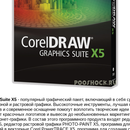
Suite X5
- популярный графический пакет, включающий в себя с
рной и растровой графики. Высокоточные инструменты, лучшая 
 и современное оснащение помогут воплотить творческие иде
от красочных логотипов и вывесок до необыкновенных маркетин
нет-графики. В состав этого программного продукта входят ред
, редактор растровой графики PHOTO-PAINT X5, программа дл
й в векторные Corel PowerTRACE X5, программа для создания с