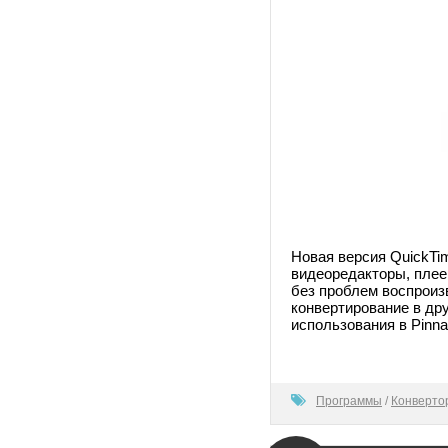
Новая версия QuickTi
видеоредакторы, плее
без проблем воспроиз
конвертирование в др
использования в Pinnac
80
Программы
/
Конверто