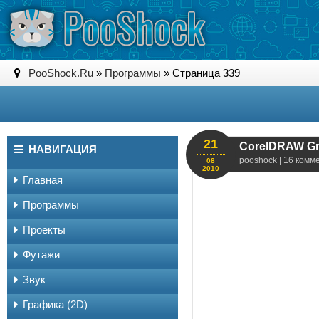
PooShock.Ru
»
Программы
» Страница 339
21
CorelDRAW Gra
НАВИГАЦИЯ
pooshock
| 16 комм
08
2010
Главная
Программы
Проекты
Футажи
Звук
Графика (2D)