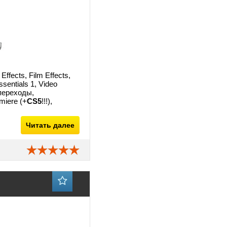
ffects, Film Effects,
ssentials 1, Video
 переходы,
miere (+
CS5
!!!),
Читать далее