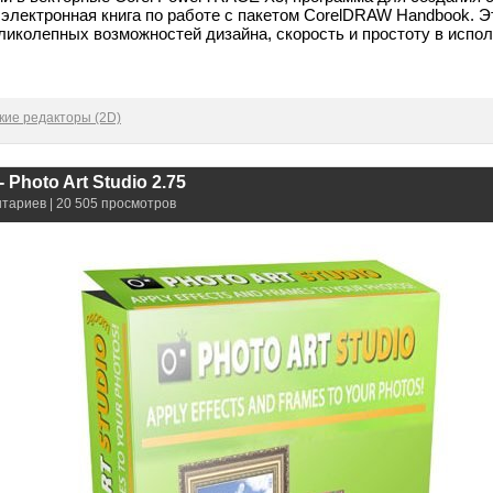
электронная книга по работе с пакетом CorelDRAW Handbook. Эт
ликолепных возможностей дизайна, скорость и простоту в испол
кие редакторы (2D)
 Photo Art Studio 2.75
нтариев | 20 505 просмотров