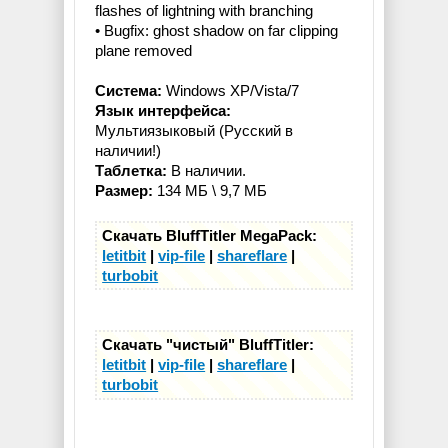
flashes of lightning with branching
• Bugfix: ghost shadow on far clipping
plane removed
Система:
Windows XP/Vista/7
Язык интерфейса:
Мультиязыковый (Русский в
наличии!)
Таблетка:
В наличии.
Размер:
134 МБ \ 9,7 МБ
Скачать BluffTitler MegaPack:
letitbit
|
vip-file
|
shareflare
|
turbobit
Скачать "чистый" BluffTitler:
letitbit
|
vip-file
|
shareflare
|
turbobit