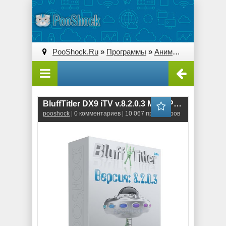
PooShock.Ru
»
Программы
»
Анимация и 3D
» Blu
BluffTitler DX9 iTV v.8.2.0.3 MegaPack
pooshock
| 0 комментариев | 10 067 просмотров