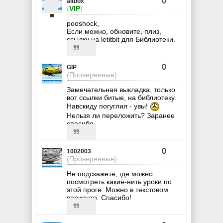
0
altbox
(
VIP
)
pooshock,
Если можно, обновите, плиз,
ссылку на letitbit для Библиотеки.
0
GIP
(Проверенные)
Замечательная выкладка, только
вот ссылки битые, на библиотеку.
Навскиду погуглил - увы!
Нельзя ли переложить? Заранее
спасибо.
0
1002003
(Проверенные)
Не подскажете, где можно
посмотреть какие-нить уроки по
этой проге. Можно в текстовом
варианте. Спасибо!