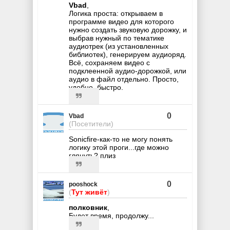
Vbad
,
Логика проста: открываем в
программе видео для которого
нужно создать звуковую дорожку, и
выбрав нужный по тематике
аудиотрек (из установленных
библиотек), генерируем аудиоряд.
Всё, сохраняем видео с
подклеенной аудио-дорожкой, или
аудио в файл отдельно. Просто,
удобно, быстро.
0
Vbad
(Посетители)
Sonicfire-как-то не могу понять
логику этой проги...где можно
глянуть? плиз
0
pooshock
(
Тут живёт
)
полковник
,
Будет время, продолжу...