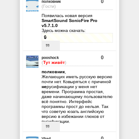
0
полковник
(Гости)
Появилась новая версия
SmartSound SonicFire Pro
v5.7.1.0
Здесь можна скачать:
🔒
0
pooshock
(
Тут живёт
)
полковник
,
Желающих иметь русскую версию
почти нет. Ковыряться с причиной
не
русификации у меня нет
времени. Программа простая,
даже начинающему пользователю
всё понятно. Интерфейс
программы прост до нельзя. Так
что советую юзать английскую
версию в избежании глюков от
русификации.
0
Vbad