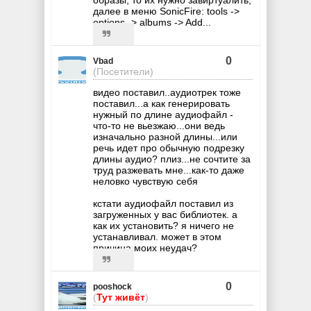
образы, то их нужно завиртуалить,
далее в меню SonicFire: tools ->
options -> albums -> Add...
0
Vbad
(Посетители)
видео поставил..аудиотрек тоже
поставил...а как генерировать
нужный по длине аудиофайл -
что-то не вьезжаю...они ведь
изначально разной длины...или
речь идет про обычную подрезку
длины аудио? плиз...не сочтите за
труд разжевать мне...как-то даже
неловко чувствую себя
кстати аудиофайл поставил из
загруженных у вас библиотек. а
как их установить? я ничего не
устанавливал. может в этом
причина моих неудач?
0
pooshock
(
Тут живёт
)