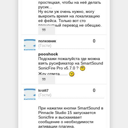
простецкая, чтобы на неё делать
русик...
Ну если уж очень нужно, могу
выкроить время на локализацию
её фейса. Только вот сто
процентный перевод не обещаю.
0
полковник
(Гости)
pooshock
Подскажи пожалуйста где можна
взять русификатор на SmartSound
SonicFire Pro v5.7.0 ?
Жду ответа.......
0
krol47
(Гости)
При нажатии кнопки SmartSound в
Pinnacle Studio 15 запускается
Sonicfire и выскакивает
сообщение о необходимости
активации плагина.