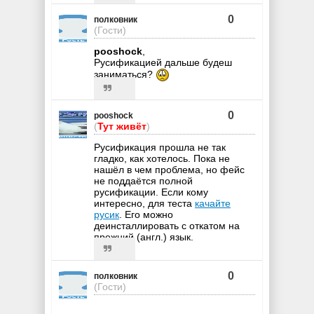
0
полковник
(Гости)
pooshock
,
Русификацией дальше будеш
заниматься?
0
pooshock
(
Тут живёт
)
Русификация прошла не так
гладко, как хотелось. Пока не
нашёл в чем проблема, но фейс
не поддаётся полной
русификации. Если кому
интересно, для теста
качайте
русик
. Его можно
деинсталлировать с откатом на
прежний (англ.) язык.
0
полковник
(Гости)