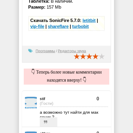
Таблетка:
В наличии.
Размер:
157 Mb
Скачать SonicFire 5.7.0:
letitbit
|
vip-file
|
shareflare
|
turbobit
Программы
/
Редакторы звука
👇 Теперь более новые комментарии
находятся вверху! 👇
0
stif
(Гости)
а возможно тут найти для мак
соник ?