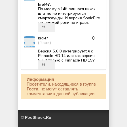
krol47
,
По моему в 14й пиннакл никак
штатно не интегрируются
смартсаунды. И версия SonicFire
тут никакой роли не играет.
0
krol47
(Гости)
Версия 5.6.0 интегрируется с
Pinnacle HD 14 или как версия
5.7.0 только с Pinnacle HD 15?
Информация
Посетители, находящиеся в группе
Гости
, не могут оставлять
комментарии к данной публикации.
© PooShock.Ru