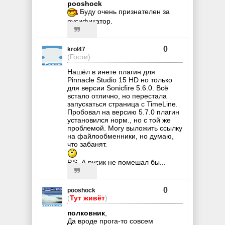
pooshock
Буду очень признателен за
русификатор.
0
krol47
(Гости)
Нашёл в инете плагин для
Pinnacle Studio 15 HD но только
для версии Sonicfire 5.6.0. Всё
встало отлично, но перестала
запускаться страница с TimeLine.
Пробовал на версию 5.7.0 плагин
установился норм., но с той же
проблемой. Могу выложить ссылку
на файлообменники, но думаю,
что забанят.
P.S. А русик не помешал бы...
0
pooshock
(
Тут живёт
)
полковник
,
Да вроде прога-то совсем