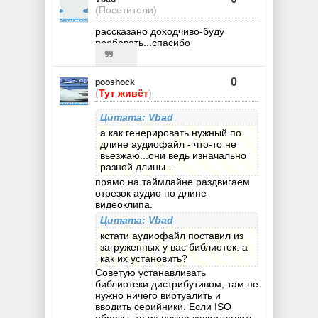
(Посетители)
рассказано доходчиво-буду
пробовать...спасибо
0
pooshock
(
Тут живёт
)
Цитата: Vbad
а как генерировать нужный по
длине аудиофайл - что-то не
вьезжаю...они ведь изначально
разной длины...
прямо на таймлайне раздвигаем
отрезок аудио по длине
видеоклипа.
Цитата: Vbad
кстати аудиофайл поставил из
загруженных у вас библиотек. а
как их установить?
Советую устанавливать
библиотеки дистрибутивом, там не
нужно ничего виртуалить и
вводить серийники. Если ISO