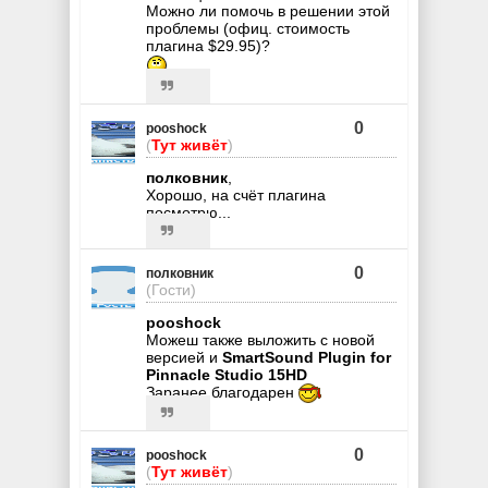
Можно ли помочь в решении этой
проблемы (офиц. стоимость
плагина $29.95)?
0
pooshock
(
Тут живёт
)
полковник
,
Хорошо, на счёт плагина
посмотрю...
0
полковник
(Гости)
pooshock
Можеш также выложить с новой
версией и
SmartSound Plugin for
Pinnacle Studio 15HD
Заранее благодарен
0
pooshock
(
Тут живёт
)