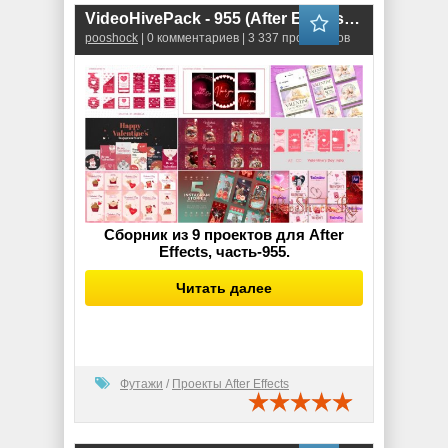
VideoHivePack - 955 (After Effects Projects Pack)
pooshock
| 0 комментариев | 3 337 просмотров
Сборник из 9 проектов для After
Effects, часть-955.
Читать далее
Футажи
/
Проекты After Effects