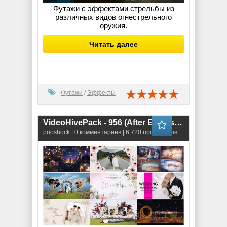
Футажи с эффектами стрельбы из
различных видов огнестрельного
оружия.
Читать далее
Футажи
/
Эффекты
VideoHivePack - 956 (After Effects Projects Pack)
pooshock
| 0 комментариев | 6 720 просмотров