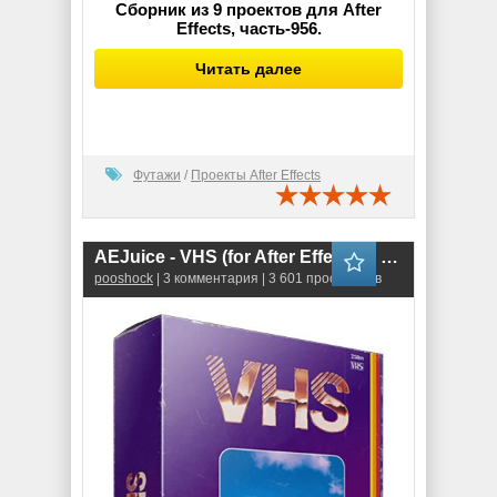
Сборник из 9 проектов для After
Effects, часть-956.
Читать далее
Футажи
/
Проекты After Effects
AEJuice - VHS (for After Effects & Premiere Pro)
pooshock
| 3 комментария | 3 601 просмотров