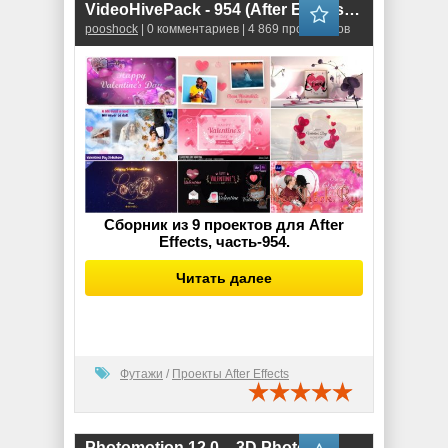
VideoHivePack - 954 (After Effects Projects Pack)
pooshock
| 0 комментариев | 4 869 просмотров
Сборник из 9 проектов для After
Effects, часть-954.
Читать далее
Футажи
/
Проекты After Effects
Photomotion 12.0 – 3D Photo Animator (6 in 1)