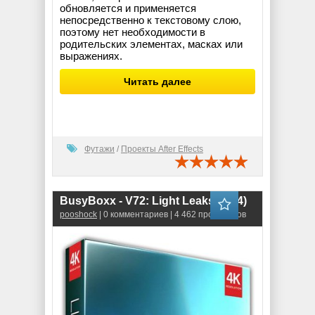
обновляется и применяется
непосредственно к текстовому слою,
поэтому нет необходимости в
родительских элементах, масках или
выражениях.
Читать далее
Футажи
/
Проекты After Effects
BusyBoxx - V72: Light Leaks (Mp4)
pooshock
| 0 комментариев | 4 462 просмотров