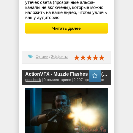
утечек света (прозрачные альфа-
каналы не включены), которые можно
наложить на ваше видео, чтобы увлечь
вашу аудиторию.
Читать далее
Футажи
/
Эффекты
ActionVFX - Muzzle Flashes Vol.2 (MOV,PNG,EXR)
pooshock
| 0 комментариев | 2 207 просмотров