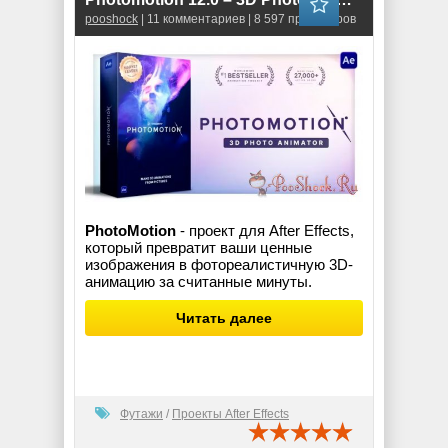
pooshock
| 11 комментариев | 8 597 просмотров
PhotoMotion
- проект для After Effects,
который превратит ваши ценные
изображения в фотореалистичную 3D-
анимацию за считанные минуты.
Читать далее
Футажи
/
Проекты After Effects