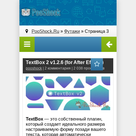
PooShock.Ru
»
Футажи
» Страница 3
TextBox 2 v1.2.6 (for After Effects)
pooshock
| 2 комментария | 2 038 просмотров
TextBox
— это собственный плагин,
который создает идеального размера
настраиваемую форму позади вашего
текста, которая автоматически