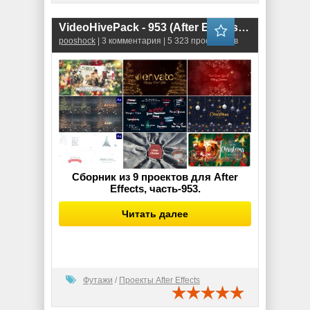
VideoHivePack - 953 (After Effects Projects Pack)
pooshock
| 3 комментария | 5 323 просмотров
Сборник из 9 проектов для After
Effects, часть-953.
Читать далее
Футажи
/
Проекты After Effects