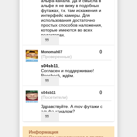
альфа-канала. Да и смысла в
альфе я не вижу в подобных
футажах, т.к. там искажения и
интерфейс камеры. Для
использования достаточно
простых способов наложения,
которые имеются во всех
редакторах.
0
Monomah07
(Проверенные)
s04sb11
,
Согласен и поддерживаю!
Pooshock, ждём.
0
s04sb11
(Посетители)
Здравствуйте. А mov футажи с
альфа каналом?
Информация