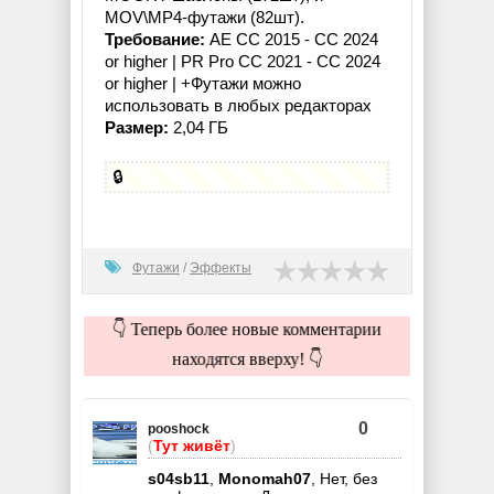
MOV\MP4-футажи (82шт).
Требование:
AE CC 2015 - CC 2024
or higher | PR Pro CC 2021 - CC 2024
or higher | +Футажи можно
использовать в любых редакторах
Размер:
2,04 ГБ
🔒
Футажи
/
Эффекты
👇 Теперь более новые комментарии
находятся вверху! 👇
0
pooshock
(
Тут живёт
)
s04sb11
,
Monomah07
, Нет, без