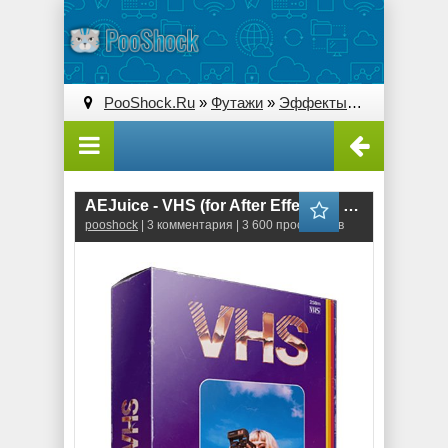
PooShock.Ru
»
Футажи
»
Эффекты
» AEJuice - VHS
AEJuice - VHS (for After Effects & Premiere Pro)
pooshock
| 3 комментария | 3 600 просмотров