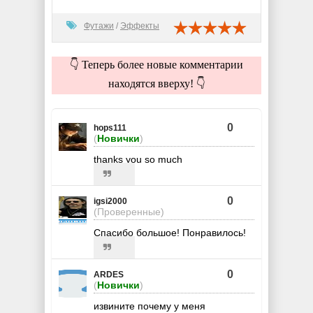
Футажи
/
Эффекты
👇 Теперь более новые комментарии
находятся вверху! 👇
0
hops111
(
Новички
)
thanks you so much
0
igsi2000
(Проверенные)
Спасибо большое! Понравилось!
0
ARDES
(
Новички
)
извините почему у меня