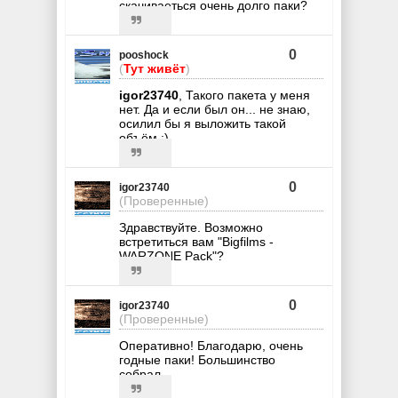
скачиваеться очень долго паки?
0
pooshock
(
Тут живёт
)
igor23740
, Такого пакета у меня
нет. Да и если был он... не знаю,
осилил бы я выложить такой
объём :)
0
igor23740
(Проверенные)
Здравствуйте. Возможно
встретиться вам "Bigfilms -
WARZONE Pack"?
0
igor23740
(Проверенные)
Оперативно! Благодарю, очень
годные паки! Большинство
собрал.