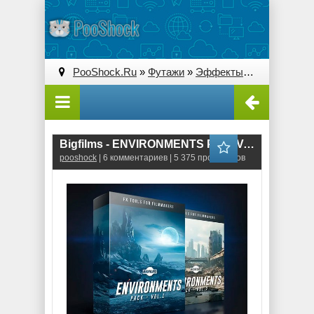
PooShock.Ru
»
Футажи
»
Эффекты
» Bigfilms - 
Bigfilms - ENVIRONMENTS Pack Vol 1,2
pooshock
| 6 комментариев | 5 375 просмотров