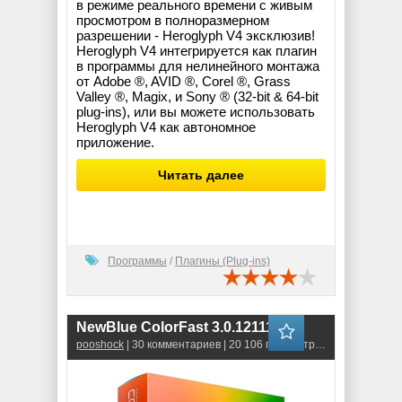
в режиме реального времени с живым
просмотром в полноразмерном
разрешении - Heroglyph V4 эксклюзив!
Heroglyph V4 интегрируется как плагин
в программы для нелинейного монтажа
от Adobe ®, AVID ®, Corel ®, Grass
Valley ®, Magix, и Sony ® (32-bit & 64-bit
plug-ins), или вы можете использовать
Heroglyph V4 как автономное
приложение.
Читать далее
Программы
/
Плагины (Plug-ins)
NewBlue ColorFast 3.0.121113
pooshock
| 30 комментариев | 20 106 просмотров