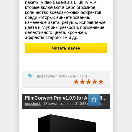
пакеты Video Essentials I,II,III,IV,V,VI,
кторые включают в себя огромное
количество всевозможных эффектов,
среди которых виньетирование,
изменение цвета, ретушь, исправление
цвета и глубины резкости, применение
селективного цвета, хром-кей,
эффекты старого TV и др.
Читать далее
Программы
/
Плагины (Plug-ins)
FilmConvert Pro v1.0.9 for After Effects & Premiere CS6 (64-bit)
pooshock
| 13 комментариев | 21 882 просмотров