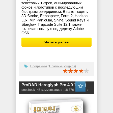
текстовых титров, анимированных
фонов и логотипов с последующим
быстрым рендерингом. В пакет ходят:
3D Stroke, Echospace, Form 2, Horizon,
Lux, Mir, Particular, Shine, Sound Keys и
Starglow. Trapcode Suite 12.1 также
включает полную поддержку Adobe
CS6.
Читать далее
Программы
/
Плагины (Plug-ins)
ProDAD Heroglyph Pro 4.0.193.1 (64-bit) \ 4.0.193.2 (32-bit)
pooshock
| 45 комментариев | 18 376 просмотров