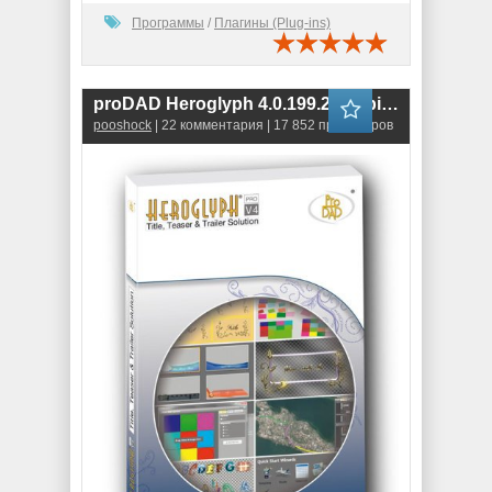
Программы
/
Плагины (Plug-ins)
proDAD Heroglyph 4.0.199.2 (64-bit) \ 4.0.198.1 (32-bit)
pooshock
| 22 комментария | 17 852 просмотров