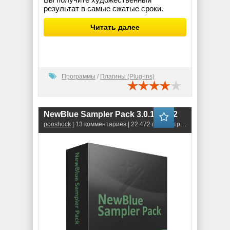
результат в самые сжатые сроки.
Читать далее
Программы
/
Плагины (Plug-ins)
NewBlue Sampler Pack 3.0.120322
pooshock
| 13 комментариев | 22 472 просмотров