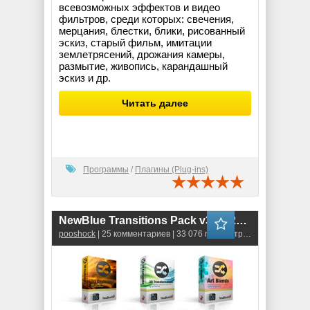
всевозможных эффектов и видео
фильтров, среди которых: свечения,
мерцания, блестки, блики, рисованный
эскиз, старый фильм, имитации
землетрясений, дрожания камеры,
размытие, живопись, карандашный
эскиз и др.
Читать далее
Программы
/
Плагины (Plug-ins)
NewBlue Transitions Pack v3.0.121113
pooshock
| 25 комментариев | 33 076 просмотров