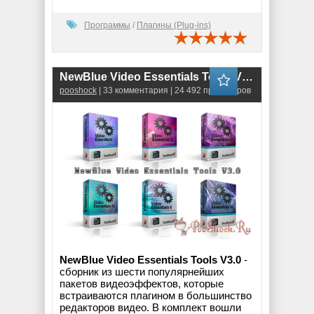
Программы
/
Плагины (Plug-ins)
NewBlue Video Essentials Tools V3.0 (Build 121113)
pooshock
| 33 комментария | 24 492 просмотров
NewBlue Video Essentials Tools V3.0
-
сборник из шести популярнейших
пакетов видеоэффектов, которые
встраиваются плагином в большинство
редакторов видео. В комплект вошли