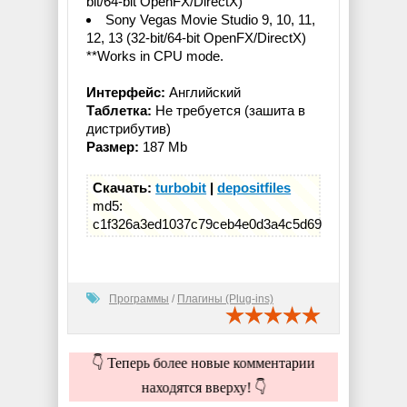
bit/64-bit OpenFX/DirectX)
Sony Vegas Movie Studio 9, 10, 11,
12, 13 (32-bit/64-bit OpenFX/DirectX)
**Works in CPU mode.
Интерфейс:
Английский
Таблетка:
Не требуется (зашита в
дистрибутив)
Размер:
187 Mb
Скачать:
turbobit
|
depositfiles
md5:
c1f326a3ed1037c79ceb4e0d3a4c5d69
Программы
/
Плагины (Plug-ins)
👇 Теперь более новые комментарии
находятся вверху! 👇