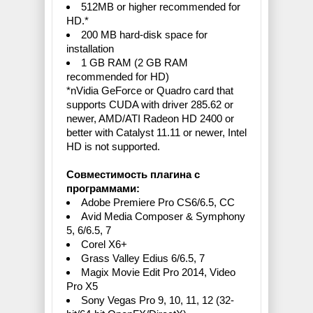
512MB or higher recommended for
HD.*
200 MB hard-disk space for
installation
1 GB RAM (2 GB RAM
recommended for HD)
*nVidia GeForce or Quadro card that
supports CUDA with driver 285.62 or
newer, AMD/ATI Radeon HD 2400 or
better with Catalyst 11.11 or newer, Intel
HD is not supported.
Совместимость плагина с
программами:
Adobe Premiere Pro CS6/6.5, CC
Avid Media Composer & Symphony
5, 6/6.5, 7
Corel X6+
Grass Valley Edius 6/6.5, 7
Magix Movie Edit Pro 2014, Video
Pro X5
Sony Vegas Pro 9, 10, 11, 12 (32-