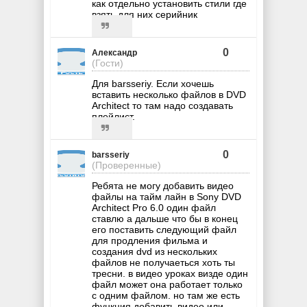
как отдельно установить стили где
взять для них серийник
0
Александр
(Гости)
Для barsseriy. Если хочешь
вставить несколько файлов в DVD
Architect то там надо создавать
плейлист.
0
barsseriy
(Проверенные)
Ребята не могу добавить видео
файлы на тайм лайн в Sony DVD
Architect Pro 6.0 один файл
ставлю а дальше что бы в конец
его поставить следующий файл
для продления фильма и
создания dvd из нескольких
файлов не получаеться хоть ты
тресни. в видео уроках визде один
файл может она работает только
с одним файлом. но там же есть
функция добавить видео или