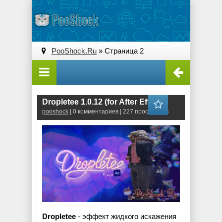
PooShock.Ru
» Страница 2
Dropletee 1.0.12 (for After Effects)
pooshock
| 0 комментариев | 227 просмотров
Dropletee
- эффект жидкого искажения