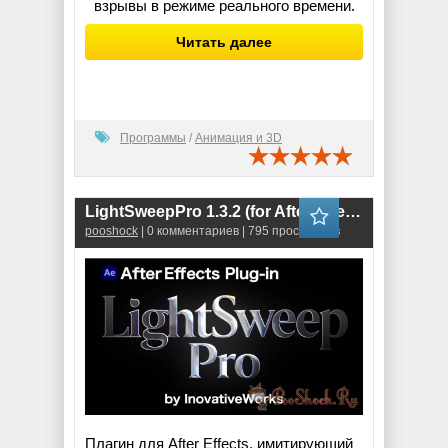
взрывы в режиме реального времени.
Читать далее
Программы
/
Анимация и 3D
LightSweepPro 1.3.2 (for After Effects)
pooshock
| 0 комментариев | 795 просмотров
Плагин для After Effects, имитирующий