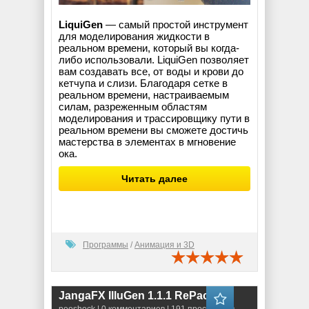
LiquiGen
— самый простой инструмент
для моделирования жидкости в
реальном времени, который вы когда-
либо использовали. LiquiGen позволяет
вам создавать все, от воды и крови до
кетчупа и слизи. Благодаря сетке в
реальном времени, настраиваемым
силам, разреженным областям
моделирования и трассировщику пути в
реальном времени вы сможете достичь
мастерства в элементах в мгновение
ока.
Читать далее
Программы
/
Анимация и 3D
JangaFX IlluGen 1.1.1 RePack
pooshock
| 0 комментариев | 191 просмотров