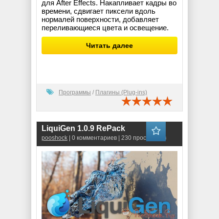
для After Effects. Накапливает кадры во
времени, сдвигает пиксели вдоль
нормалей поверхности, добавляет
переливающиеся цвета и освещение.
Читать далее
Программы
/
Плагины (Plug-ins)
LiquiGen 1.0.9 RePack
pooshock
| 0 комментариев | 230 просмотров