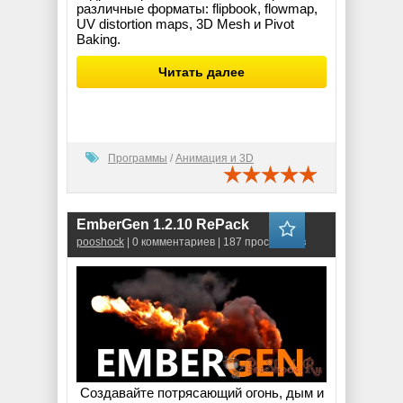
различные форматы: flipbook, flowmap,
UV distortion maps, 3D Mesh и Pivot
Baking.
Читать далее
Программы
/
Анимация и 3D
EmberGen 1.2.10 RePack
pooshock
| 0 комментариев | 187 просмотров
Создавайте потрясающий огонь, дым и