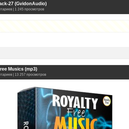
ck-27 (GvidоnАudio)
нтариев | 1 245 просмотров
Free Musics (mp3)
нтариев | 13 257 просмотров