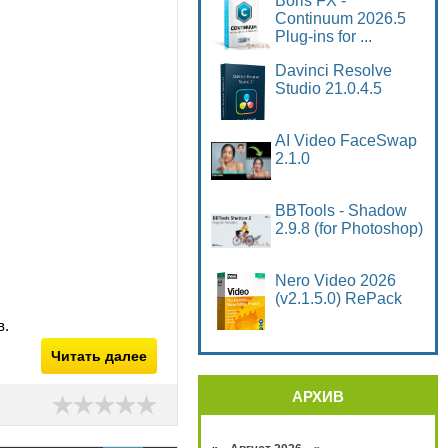
Boris FX -
Continuum 2026.5
Plug-ins for ...
Davinci Resolve
Studio 21.0.4.5
AI Video FaceSwap
2.1.0
BBTools - Shadow
2.9.8 (for Photoshop)
Nero Video 2026
(v2.1.5.0) RePack
в.
Читать далее
АРХИВ