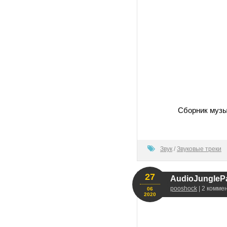
Сборник музы
0
Звук
/
Звуковые треки
27
AudioJungleP
pooshock
| 2 комме
06
2020