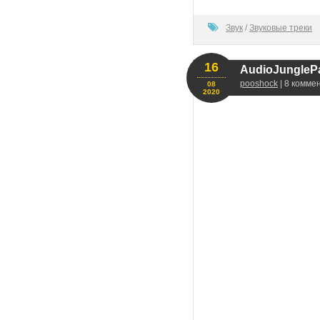
100
Звук
/
Звуковые треки
16
AudioJungleP
pooshock
| 8 комме
08
2020