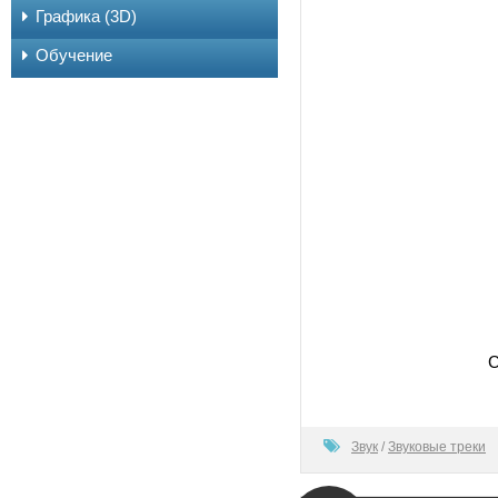
Графика (3D)
Обучение
С
0
Звук
/
Звуковые треки