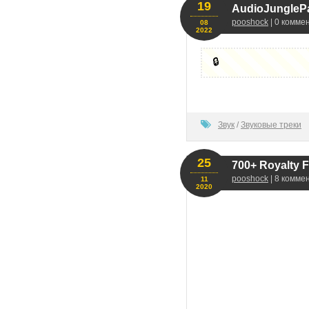
19
AudioJunglePa
pooshock
| 0 комме
08
2022
🔒
0
Звук
/
Звуковые треки
25
700+ Royalty 
pooshock
| 8 комме
11
2020