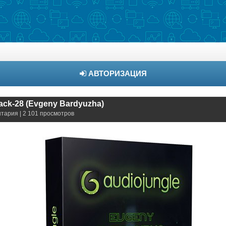
АВТОРИЗАЦИЯ
ck-28 (Evgеny Bаrdуuzhа)
нтария | 2 101 просмотров