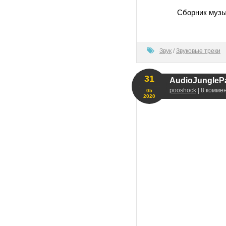
Сборник музы
0
Звук
/
Звуковые треки
31
AudioJungleP
pooshock
| 8 комме
05
2020