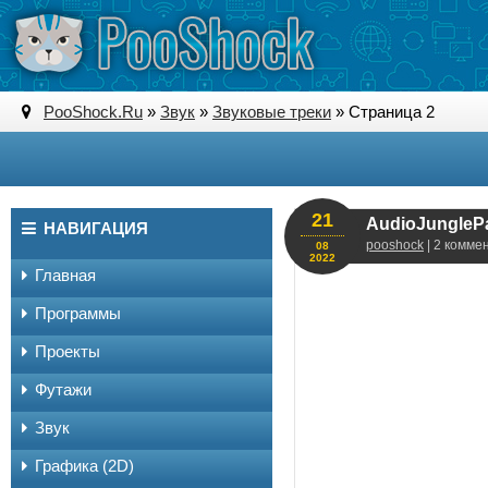
PooShock.Ru
»
Звук
»
Звуковые треки
» Страница 2
21
AudioJunglePa
НАВИГАЦИЯ
pooshock
| 2 комме
08
2022
Главная
Программы
Проекты
Футажи
Звук
Графика (2D)