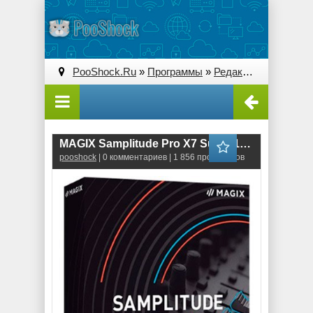
PooShock.Ru
»
Программы
»
Редакторы звука
» С
MAGIX Samplitude Pro X7 Suite (18.2.0.22559)
pooshock
| 0 комментариев | 1 856 просмотров