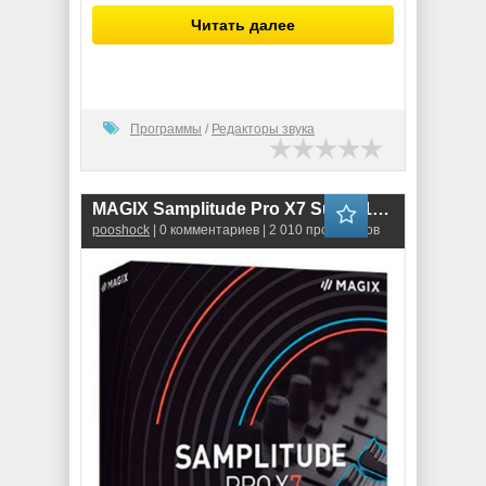
Читать далее
Программы
/
Редакторы звука
MAGIX Samplitude Pro X7 Suite (18.1.1.22392)
pooshock
| 0 комментариев | 2 010 просмотров